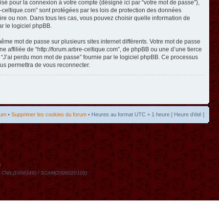
isé pour la connexion à votre compte (désigné ici par “votre mot de passe”),
re-celtique.com” sont protégées par les lois de protection des données
toire ou non. Dans tous les cas, vous pouvez choisir quelle information de
r le logiciel phpBB.
même mot de passe sur plusieurs sites internet différents. Votre mot de passe
 affiliée de “http://forum.arbre-celtique.com”, de phpBB ou une d’une tierce
n “J’ai perdu mon mot de passe” fournie par le logiciel phpBB. Ce processus
ous permettra de vous reconnecter.
rum
•
Supprimer les cookies du forum
• Heures au format UTC + 1 heure [ Heure d’été ]
t
DN / CNIL(1006349) / SCAM(2006020105)