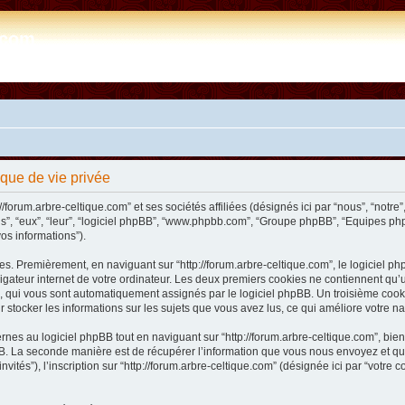
e.com
tique de vie privée
/forum.arbre-celtique.com” et ses sociétés affiliées (désignés ici par “nous”, “notre”,
ils”, “eux”, “leur”, “logiciel phpBB”, “www.phpbb.com”, “Groupe phpBB”, “Equipes php
vos informations”).
s. Premièrement, en naviguant sur “http://forum.arbre-celtique.com”, le logiciel php
ateur internet de votre ordinateur. Les deux premiers cookies ne contiennent qu’un ide
n”), qui vous sont automatiquement assignés par le logiciel phpBB. Un troisième coo
our stocker les informations sur les sujets que vous avez lus, ce qui améliore votre na
es au logiciel phpBB tout en naviguant sur “http://forum.arbre-celtique.com”, bien
. La seconde manière est de récupérer l’information que vous nous envoyez et que no
invités”), l’inscription sur “http://forum.arbre-celtique.com” (désignée ici par “votr