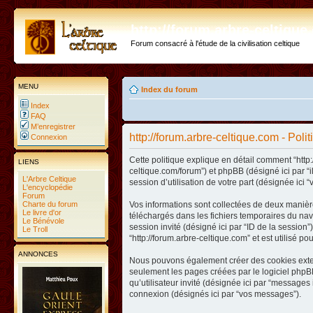
http://forum.arbre-celtiqu
Forum consacré à l'étude de la civilisation celtique
MENU
Index du forum
Index
FAQ
M’enregistrer
http://forum.arbre-celtique.com - Poli
Connexion
Cette politique explique en détail comment “http:/
LIENS
celtique.com/forum”) et phpBB (désigné ici par “
L'Arbre Celtique
session d’utilisation de votre part (désignée ici “
L'encyclopédie
Forum
Charte du forum
Vos informations sont collectées de deux manière
Le livre d'or
téléchargés dans les fichiers temporaires du navig
Le Bénévole
session invité (désigné ici par “ID de la sessio
Le Troll
“http://forum.arbre-celtique.com” et est utilisé p
ANNONCES
Nous pouvons également créer des cookies extern
seulement les pages créées par le logiciel phpBB
qu’utilisateur invité (désignée ici par “messages 
connexion (désignés ici par “vos messages”).