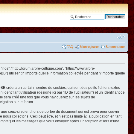
Recherche avancée
FAQ
M’enregistrer
Se connecter
 “nos”, “http://forum.arbre-celtique.com”, “https://www.arbre-
BB”) utilisent n’importe quelle information collectée pendant n’importe quelle
BB créera un certain nombre de cookies, qui sont des petits fichiers textes
ntifiant utilisateur (désigné ici par “ID de l’utilisateur”) et un identifiant de
kie sera créé une fois que vous naviguerez sur les sujets de
vigation sur le forum .
 que ceux-ci soient hors de portée du document qui est prévu pour couvrir
us collectons. Ceci peut être, et n’est pas limité à: la publication en tant
e compte”) et les messages que vous envoyez après l’inscription et lors d’une