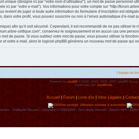
t unique (désigné ici par “votre nom d’utilisateur”), un mot de passe personnel util
e ici par “votre e-mail”). Vos informations pour votre compte sur “http://forum.arb
s revient de juger si toute autre information du formulaire d’inscription est obliga
, dans votre profil, vous pouvez souscrire ou non à l’envoi automatique d’e-mail pa
ique) afin qu’il soit sécurisé. Cependant, il est recommandé de ne pas utiliser le 
forum.arbre-celtique.com”, conservez-le soigneusement et en aucun cas une personne
mot de passe. Si vous oubliez votre mot de passe, vous pouvez utiliser la fonctio
ur et votre e-mail, alors le logiciel phpBB générera un nouveau mot de passe qui v
L’équipe du fo
Powered by
phpBB
© 2000, 2002, 2005, 2007 phpBB Group
Traduction par:
phpBB.biz
Accueil
|
Forum
|
Livre d'or
|
Infos Lègales
|
Contac
Site protégé. Utilisation soumise à autorisation
eption : Guillaume Roussel - Copyright © 1999/2009 - Tous droits rèservès - Dèpôts INPI / ID