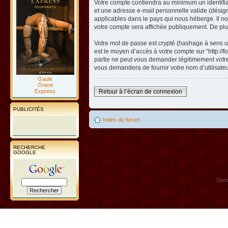
Votre compte contiendra au minimum un identifian
et une adresse e-mail personnelle valide (désigné
applicables dans le pays qui nous héberge. Il nou
votre compte sera affichée publiquement. De plus
Votre mot de passe est crypté (hashage à sens un
est le moyen d’accès à votre compte sur “http://
partie ne peut vous demander légitimement votre 
vous demandera de fournir votre nom d’utilisate
Gaule
Orient
Express
Retour à l’écran de connexion
PUBLICITÉS
Index du forum
RECHERCHE
GOOGLE
Conc