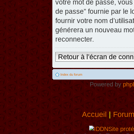
votre mot de passe, vous 
de passe” fournie par le
fournir votre nom d’utilisa
générera un nouveau mot
reconnecter.
Retour à l’écran de con
Index du forum
Powered by
php
Accueil
|
Foru
Site proté