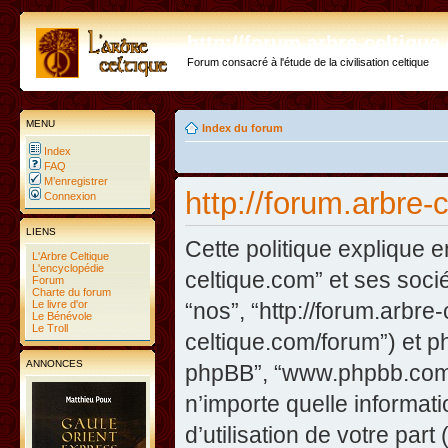
http://forum.arbre-celtiqu
Forum consacré à l'étude de la civilisation celtique
MENU
Index du forum
Index
FAQ
M’enregistrer
http://forum.arbre-
Connexion
LIENS
Cette politique explique e
L'Arbre Celtique
L'encyclopédie
celtique.com” et ses sociét
Forum
Charte du forum
Le livre d'or
“nos”, “http://forum.arbre
Le Bénévole
Le Troll
celtique.com/forum”) et php
ANNONCES
phpBB”, “www.phpbb.com”
n’importe quelle informat
d’utilisation de votre part