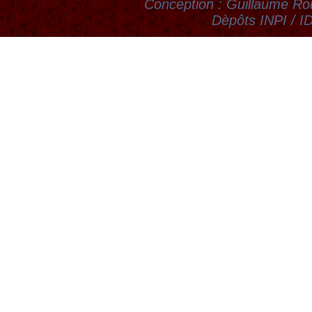
Conception : Guillaume Rou
Dèpôts INPI / 