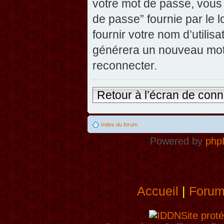
votre mot de passe, vous 
de passe” fournie par le
fournir votre nom d’utilisa
générera un nouveau mot
reconnecter.
Retour à l’écran de con
Index du forum
Powered by
php
Accueil
|
Foru
Site proté