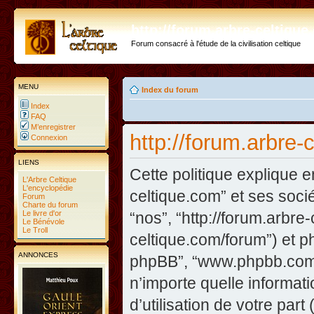
http://forum.arbre-celtiqu
Forum consacré à l'étude de la civilisation celtique
MENU
Index du forum
Index
FAQ
M’enregistrer
http://forum.arbre-
Connexion
LIENS
Cette politique explique e
L'Arbre Celtique
L'encyclopédie
celtique.com” et ses sociét
Forum
Charte du forum
Le livre d'or
“nos”, “http://forum.arbre
Le Bénévole
Le Troll
celtique.com/forum”) et php
ANNONCES
phpBB”, “www.phpbb.com”
n’importe quelle informat
d’utilisation de votre part