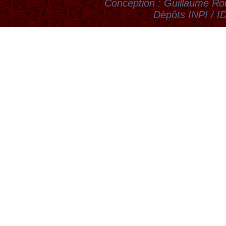
Conception : Guillaume Rou
Dèpôts INPI / 