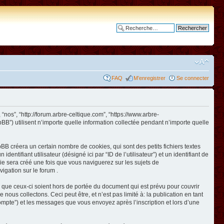
Recherche avancée
FAQ
M’enregistrer
Se connecter
 “nos”, “http://forum.arbre-celtique.com”, “https://www.arbre-
BB”) utilisent n’importe quelle information collectée pendant n’importe quelle
BB créera un certain nombre de cookies, qui sont des petits fichiers textes
ntifiant utilisateur (désigné ici par “ID de l’utilisateur”) et un identifiant de
kie sera créé une fois que vous naviguerez sur les sujets de
vigation sur le forum .
 que ceux-ci soient hors de portée du document qui est prévu pour couvrir
us collectons. Ceci peut être, et n’est pas limité à: la publication en tant
e compte”) et les messages que vous envoyez après l’inscription et lors d’une