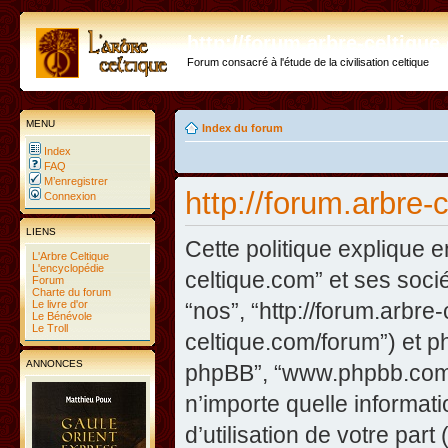
http://forum.arbre-celtiqu
Forum consacré à l'étude de la civilisation celtique
MENU
Index du forum
Index
FAQ
M’enregistrer
http://forum.arbre-
Connexion
LIENS
Cette politique explique e
L'Arbre Celtique
L'encyclopédie
celtique.com” et ses sociét
Forum
Charte du forum
Le livre d'or
“nos”, “http://forum.arbre
Le Bénévole
Le Troll
celtique.com/forum”) et php
ANNONCES
phpBB”, “www.phpbb.com”
n’importe quelle informat
d’utilisation de votre part