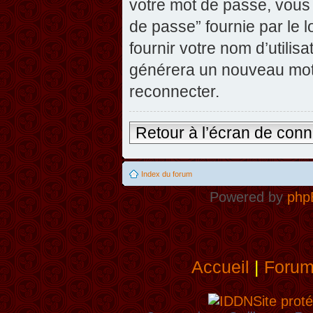
votre mot de passe, vous 
de passe” fournie par le
fournir votre nom d’utilisa
générera un nouveau mot
reconnecter.
Retour à l’écran de con
Index du forum
Powered by
php
Accueil
|
Foru
Site proté