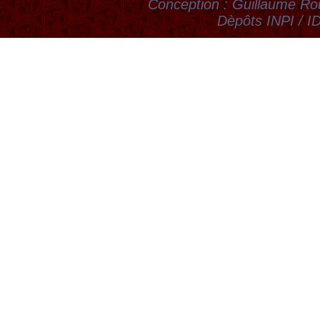
Conception : Guillaume Rou
Dèpôts INPI / 