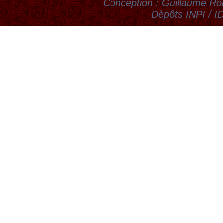
Conception : Guillaume Rou
Dèpôts INPI / 