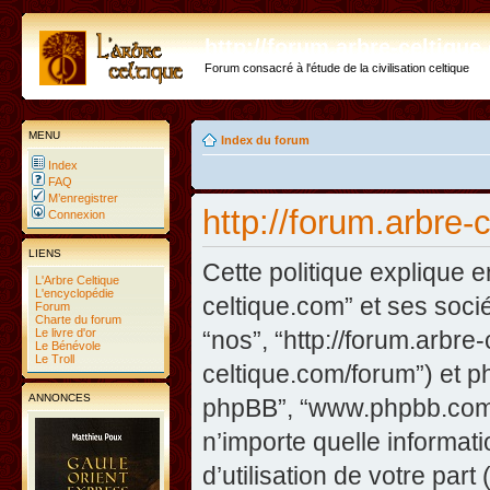
http://forum.arbre-celtiqu
Forum consacré à l'étude de la civilisation celtique
MENU
Index du forum
Index
FAQ
M’enregistrer
http://forum.arbre-
Connexion
LIENS
Cette politique explique e
L'Arbre Celtique
L'encyclopédie
celtique.com” et ses sociét
Forum
Charte du forum
Le livre d'or
“nos”, “http://forum.arbre
Le Bénévole
Le Troll
celtique.com/forum”) et php
ANNONCES
phpBB”, “www.phpbb.com”
n’importe quelle informat
d’utilisation de votre part