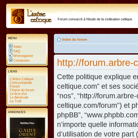
http://forum.arbre-celtiqu
Forum consacré à l'étude de la civilisation celtique
MENU
Index du forum
Index
FAQ
M’enregistrer
http://forum.arbre-
Connexion
LIENS
Cette politique explique e
L'Arbre Celtique
L'encyclopédie
celtique.com” et ses sociét
Forum
Charte du forum
Le livre d'or
“nos”, “http://forum.arbre
Le Bénévole
Le Troll
celtique.com/forum”) et php
ANNONCES
phpBB”, “www.phpbb.com”
n’importe quelle informat
d’utilisation de votre part