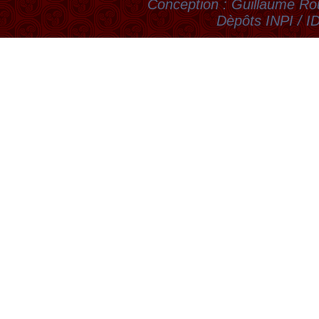
Conception : Guillaume Rou
Dèpôts INPI / 