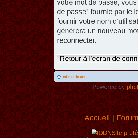
votre mot de passe, vous 
de passe” fournie par le
fournir votre nom d’utilisa
générera un nouveau mot
reconnecter.
Retour à l’écran de con
Index du forum
Powered by
php
Accueil
|
Foru
Site proté