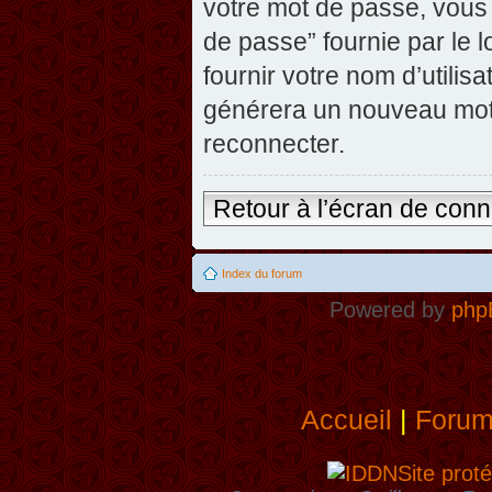
votre mot de passe, vous 
de passe” fournie par le
fournir votre nom d’utilisa
générera un nouveau mot
reconnecter.
Retour à l’écran de con
Index du forum
Powered by
php
Accueil
|
Foru
Site proté