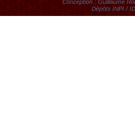
Conception : Guillaume Rou
Dèpôts INPI / 