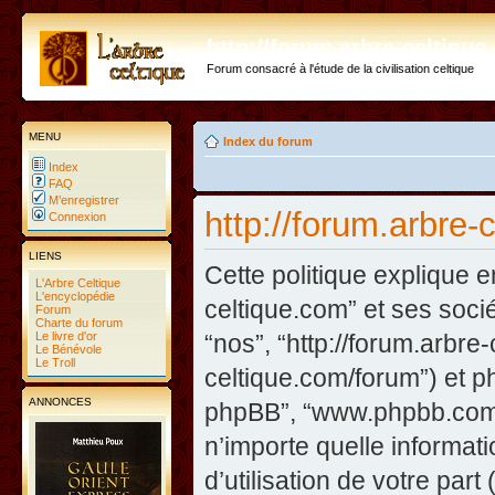
http://forum.arbre-celtiqu
Forum consacré à l'étude de la civilisation celtique
MENU
Index du forum
Index
FAQ
M’enregistrer
http://forum.arbre-
Connexion
LIENS
Cette politique explique e
L'Arbre Celtique
L'encyclopédie
celtique.com” et ses sociét
Forum
Charte du forum
Le livre d'or
“nos”, “http://forum.arbre
Le Bénévole
Le Troll
celtique.com/forum”) et php
ANNONCES
phpBB”, “www.phpbb.com”
n’importe quelle informat
d’utilisation de votre part