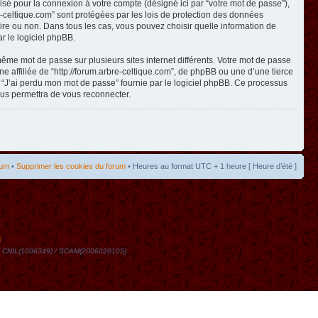
isé pour la connexion à votre compte (désigné ici par “votre mot de passe”),
re-celtique.com” sont protégées par les lois de protection des données
toire ou non. Dans tous les cas, vous pouvez choisir quelle information de
r le logiciel phpBB.
même mot de passe sur plusieurs sites internet différents. Votre mot de passe
 affiliée de “http://forum.arbre-celtique.com”, de phpBB ou une d’une tierce
n “J’ai perdu mon mot de passe” fournie par le logiciel phpBB. Ce processus
ous permettra de vous reconnecter.
rum
•
Supprimer les cookies du forum
• Heures au format UTC + 1 heure [ Heure d’été ]
t
DN / CNIL(1006349) / SCAM(2006020105)