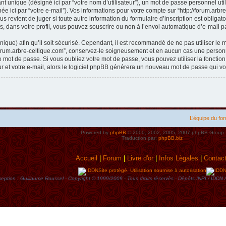
t unique (désigné ici par “votre nom d’utilisateur”), un mot de passe personnel util
e ici par “votre e-mail”). Vos informations pour votre compte sur “http://forum.arb
s revient de juger si toute autre information du formulaire d’inscription est obliga
, dans votre profil, vous pouvez souscrire ou non à l’envoi automatique d’e-mail pa
ique) afin qu’il soit sécurisé. Cependant, il est recommandé de ne pas utiliser le 
forum.arbre-celtique.com”, conservez-le soigneusement et en aucun cas une personne
mot de passe. Si vous oubliez votre mot de passe, vous pouvez utiliser la fonctio
ur et votre e-mail, alors le logiciel phpBB générera un nouveau mot de passe qui v
L’équipe du fo
Powered by
phpBB
© 2000, 2002, 2005, 2007 phpBB Group
Traduction par:
phpBB.biz
Accueil
|
Forum
|
Livre d'or
|
Infos Lègales
|
Contac
Site protégé. Utilisation soumise à autorisation
eption : Guillaume Roussel - Copyright © 1999/2009 - Tous droits rèservès - Dèpôts INPI / ID