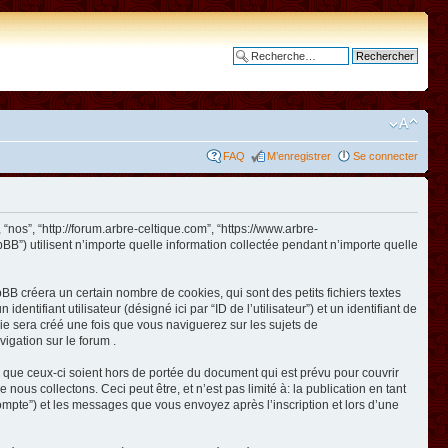
Recherche avancée
FAQ
M’enregistrer
Se connecter
 “nos”, “http://forum.arbre-celtique.com”, “https://www.arbre-
BB”) utilisent n’importe quelle information collectée pendant n’importe quelle
BB créera un certain nombre de cookies, qui sont des petits fichiers textes
ntifiant utilisateur (désigné ici par “ID de l’utilisateur”) et un identifiant de
kie sera créé une fois que vous naviguerez sur les sujets de
vigation sur le forum .
 que ceux-ci soient hors de portée du document qui est prévu pour couvrir
us collectons. Ceci peut être, et n’est pas limité à: la publication en tant
e compte”) et les messages que vous envoyez après l’inscription et lors d’une