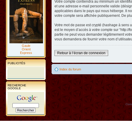
Votre compte contiendra au minimum un identifian
et une adresse e-mail personnelle valide (désigné
applicables dans le pays qui nous héberge. Il nou
votre compte sera affichée publiquement. De plus
Votre mot de passe est crypté (hashage à sens un
est le moyen d’accès à votre compte sur “http://
partie ne peut vous demander légitimement votre 
vous demandera de fournir votre nom d’utilisate
Gaule
Orient
Express
Retour à l’écran de connexion
PUBLICITÉS
Index du forum
RECHERCHE
GOOGLE
Conc