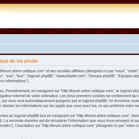
e.com
tique de vie privée
/forum.arbre-celtique.com” et ses sociétés affiliées (désignés ici par “nous”, “notre”,
ils”, “eux”, “leur”, “logiciel phpBB”, “www.phpbb.com”, “Groupe phpBB”, “Equipes php
vos informations”).
s. Premièrement, en naviguant sur “http://forum.arbre-celtique.com”, le logiciel php
ateur internet de votre ordinateur. Les deux premiers cookies ne contiennent qu’un ide
n”), qui vous sont automatiquement assignés par le logiciel phpBB. Un troisième coo
our stocker les informations sur les sujets que vous avez lus, ce qui améliore votre na
es au logiciel phpBB tout en naviguant sur “http://forum.arbre-celtique.com”, bien
. La seconde manière est de récupérer l’information que vous nous envoyez et que no
invités”), l’inscription sur “http://forum.arbre-celtique.com” (désignée ici par “votr