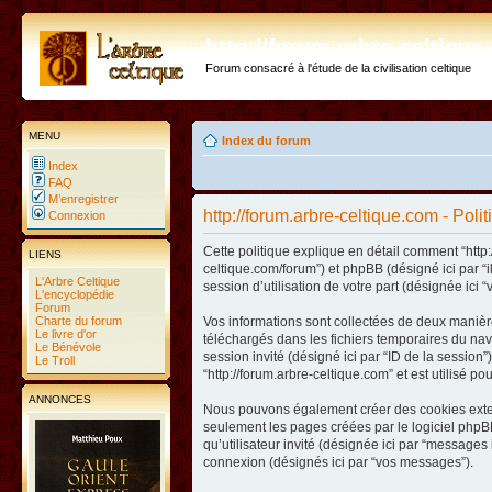
http://forum.arbre-celtiqu
Forum consacré à l'étude de la civilisation celtique
MENU
Index du forum
Index
FAQ
M’enregistrer
http://forum.arbre-celtique.com - Poli
Connexion
Cette politique explique en détail comment “http:/
LIENS
celtique.com/forum”) et phpBB (désigné ici par “
L'Arbre Celtique
session d’utilisation de votre part (désignée ici “
L'encyclopédie
Forum
Charte du forum
Vos informations sont collectées de deux manière
Le livre d'or
téléchargés dans les fichiers temporaires du navig
Le Bénévole
session invité (désigné ici par “ID de la sessio
Le Troll
“http://forum.arbre-celtique.com” et est utilisé p
ANNONCES
Nous pouvons également créer des cookies extern
seulement les pages créées par le logiciel phpBB
qu’utilisateur invité (désignée ici par “messages 
connexion (désignés ici par “vos messages”).