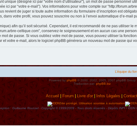
t unique (désigné ici par “votre nom d’utilisateur”), un mot de passe personnel util
e ici par “votre e-mail”). Vos informations pour votre compte sur “http://forum.arb
s revient de juger si toute autre information du formulaire d’inscription est obliga
, dans votre profil, vous pouvez souscrire ou non à l’envoi automatique d’e-mail pa
ique) afin qu’il soit sécurisé. Cependant, il est recommandé de ne pas utiliser le 
forum.arbre-celtique.com”, conservez-le soigneusement et en aucun cas une personne
mot de passe. Si vous oubliez votre mot de passe, vous pouvez utiliser la fonctio
ur et votre e-mail, alors le logiciel phpBB générera un nouveau mot de passe qui v
L’équipe du fo
Powered by
phpBB
© 2000, 2002, 2005, 2007 phpBB Group
Traduction par:
phpBB.biz
Accueil
|
Forum
|
Livre d'or
|
Infos Lègales
|
Contac
Site protégé. Utilisation soumise à autorisation
eption : Guillaume Roussel - Copyright © 1999/2009 - Tous droits rèservès - Dèpôts INPI / ID