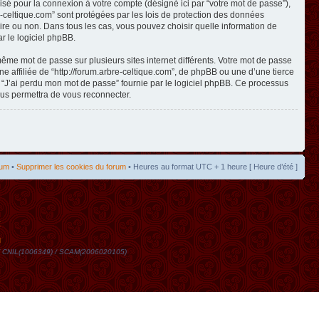
isé pour la connexion à votre compte (désigné ici par “votre mot de passe”),
re-celtique.com” sont protégées par les lois de protection des données
toire ou non. Dans tous les cas, vous pouvez choisir quelle information de
r le logiciel phpBB.
même mot de passe sur plusieurs sites internet différents. Votre mot de passe
 affiliée de “http://forum.arbre-celtique.com”, de phpBB ou une d’une tierce
n “J’ai perdu mon mot de passe” fournie par le logiciel phpBB. Ce processus
ous permettra de vous reconnecter.
rum
•
Supprimer les cookies du forum
• Heures au format UTC + 1 heure [ Heure d’été ]
t
DN / CNIL(1006349) / SCAM(2006020105)