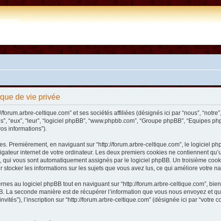
e.com
tique de vie privée
/forum.arbre-celtique.com” et ses sociétés affiliées (désignés ici par “nous”, “notre”,
ils”, “eux”, “leur”, “logiciel phpBB”, “www.phpbb.com”, “Groupe phpBB”, “Equipes php
vos informations”).
s. Premièrement, en naviguant sur “http://forum.arbre-celtique.com”, le logiciel php
ateur internet de votre ordinateur. Les deux premiers cookies ne contiennent qu’un ide
n”), qui vous sont automatiquement assignés par le logiciel phpBB. Un troisième coo
our stocker les informations sur les sujets que vous avez lus, ce qui améliore votre na
es au logiciel phpBB tout en naviguant sur “http://forum.arbre-celtique.com”, bien
. La seconde manière est de récupérer l’information que vous nous envoyez et que no
invités”), l’inscription sur “http://forum.arbre-celtique.com” (désignée ici par “votr