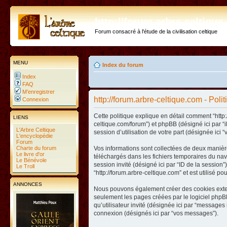
http://forum.arbre-celtiqu
Forum consacré à l'étude de la civilisation celtique
MENU
Index du forum
Index
FAQ
M’enregistrer
http://forum.arbre-celtique.com - Poli
Connexion
Cette politique explique en détail comment “http:/
LIENS
celtique.com/forum”) et phpBB (désigné ici par “
L'Arbre Celtique
session d’utilisation de votre part (désignée ici “
L'encyclopédie
Forum
Charte du forum
Vos informations sont collectées de deux manière
Le livre d'or
téléchargés dans les fichiers temporaires du navig
Le Bénévole
session invité (désigné ici par “ID de la sessio
Le Troll
“http://forum.arbre-celtique.com” et est utilisé p
ANNONCES
Nous pouvons également créer des cookies extern
seulement les pages créées par le logiciel phpBB
qu’utilisateur invité (désignée ici par “messages 
connexion (désignés ici par “vos messages”).