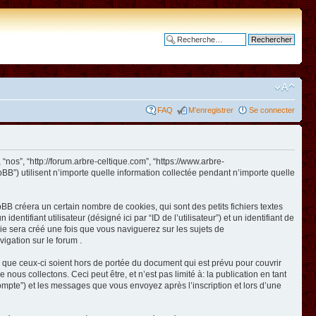
Recherche avancée
FAQ
M’enregistrer
Se connecter
 “nos”, “http://forum.arbre-celtique.com”, “https://www.arbre-
BB”) utilisent n’importe quelle information collectée pendant n’importe quelle
BB créera un certain nombre de cookies, qui sont des petits fichiers textes
ntifiant utilisateur (désigné ici par “ID de l’utilisateur”) et un identifiant de
kie sera créé une fois que vous naviguerez sur les sujets de
vigation sur le forum .
 que ceux-ci soient hors de portée du document qui est prévu pour couvrir
us collectons. Ceci peut être, et n’est pas limité à: la publication en tant
e compte”) et les messages que vous envoyez après l’inscription et lors d’une