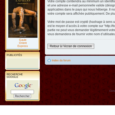
Votre compte contiendra au minimum un identifian
et une adresse e-mail personnelle valide (désigné
applicables dans le pays qui nous héberge. Il nou
votre compte sera affichée publiquement. De plus
Votre mot de passe est crypté (hashage à sens un
est le moyen d’accès à votre compte sur “http://
partie ne peut vous demander légitimement votre 
vous demandera de fournir votre nom d’utilisate
Gaule
Orient
Express
Retour à l’écran de connexion
PUBLICITÉS
Index du forum
RECHERCHE
GOOGLE
Conc