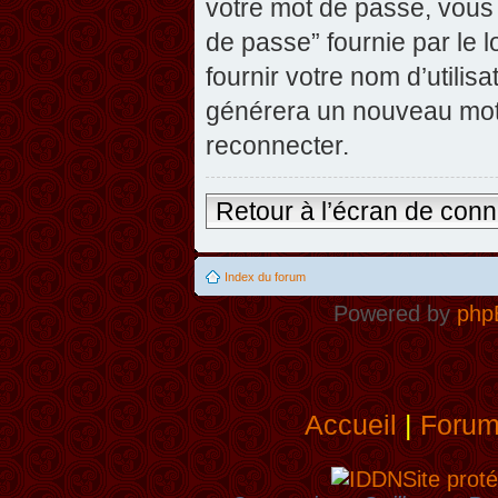
votre mot de passe, vous 
de passe” fournie par le
fournir votre nom d’utilisa
générera un nouveau mot
reconnecter.
Retour à l’écran de con
Index du forum
Powered by
php
Accueil
|
Foru
Site proté