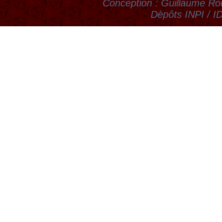
Conception : Guillaume Rou
Dèpôts INPI / 