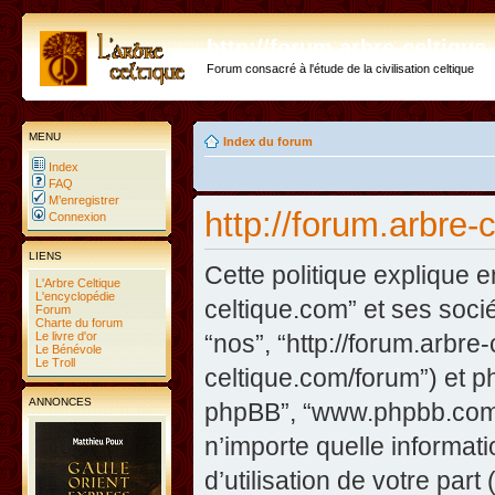
http://forum.arbre-celtiqu
Forum consacré à l'étude de la civilisation celtique
MENU
Index du forum
Index
FAQ
M’enregistrer
http://forum.arbre-
Connexion
LIENS
Cette politique explique e
L'Arbre Celtique
L'encyclopédie
celtique.com” et ses sociét
Forum
Charte du forum
Le livre d'or
“nos”, “http://forum.arbre
Le Bénévole
Le Troll
celtique.com/forum”) et php
ANNONCES
phpBB”, “www.phpbb.com”
n’importe quelle informat
d’utilisation de votre part