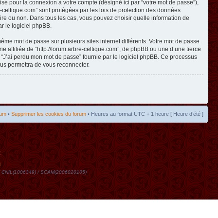
isé pour la connexion à votre compte (désigné ici par “votre mot de passe”),
re-celtique.com” sont protégées par les lois de protection des données
toire ou non. Dans tous les cas, vous pouvez choisir quelle information de
r le logiciel phpBB.
même mot de passe sur plusieurs sites internet différents. Votre mot de passe
 affiliée de “http://forum.arbre-celtique.com”, de phpBB ou une d’une tierce
n “J’ai perdu mon mot de passe” fournie par le logiciel phpBB. Ce processus
ous permettra de vous reconnecter.
rum
•
Supprimer les cookies du forum
• Heures au format UTC + 1 heure [ Heure d’été ]
t
DN / CNIL(1006349) / SCAM(2006020105)