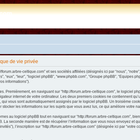
e.com
tique de vie privée
/forum.arbre-celtique.com” et ses sociétés affiliées (désignés ici par “nous”, “notre”,
ils”, “eux”, “leur”, “logiciel phpBB”, “www.phpbb.com”, “Groupe phpBB”, “Equipes php
vos informations”).
s. Premièrement, en naviguant sur “http://forum.arbre-celtique.com”, le logiciel php
ateur internet de votre ordinateur. Les deux premiers cookies ne contiennent qu’un ide
n”), qui vous sont automatiquement assignés par le logiciel phpBB. Un troisième coo
our stocker les informations sur les sujets que vous avez lus, ce qui améliore votre na
es au logiciel phpBB tout en naviguant sur “http://forum.arbre-celtique.com”, bien
. La seconde manière est de récupérer l’information que vous nous envoyez et que no
invités”), l’inscription sur “http://forum.arbre-celtique.com” (désignée ici par “votr