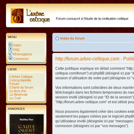
http://forum.arbre-celtiqu
Forum consacré à l'étude de la civilisation celtique
MENU
Index du forum
Index
FAQ
M’enregistrer
http://forum.arbre-celtique.com - Poli
Connexion
Cette politique explique en détail comment “http:/
LIENS
celtique.com/forum”) et phpBB (désigné ici par “
L'Arbre Celtique
session d’utilisation de votre part (désignée ici “
L'encyclopédie
Forum
Charte du forum
Vos informations sont collectées de deux manière
Le livre d'or
téléchargés dans les fichiers temporaires du navig
Le Bénévole
session invité (désigné ici par “ID de la sessio
Le Troll
“http://forum.arbre-celtique.com” et est utilisé p
ANNONCES
Nous pouvons également créer des cookies extern
seulement les pages créées par le logiciel phpBB
qu’utilisateur invité (désignée ici par “messages 
connexion (désignés ici par “vos messages”).