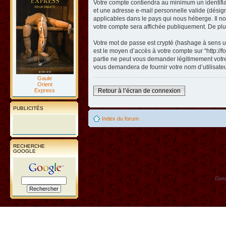
Votre compte contiendra au minimum un identifian
et une adresse e-mail personnelle valide (désigné
applicables dans le pays qui nous héberge. Il nou
votre compte sera affichée publiquement. De plus
Votre mot de passe est crypté (hashage à sens un
est le moyen d’accès à votre compte sur “http://
partie ne peut vous demander légitimement votre 
vous demandera de fournir votre nom d’utilisate
Gaule
Orient
Express
Retour à l’écran de connexion
PUBLICITÉS
Index du forum
RECHERCHE
GOOGLE
Conc