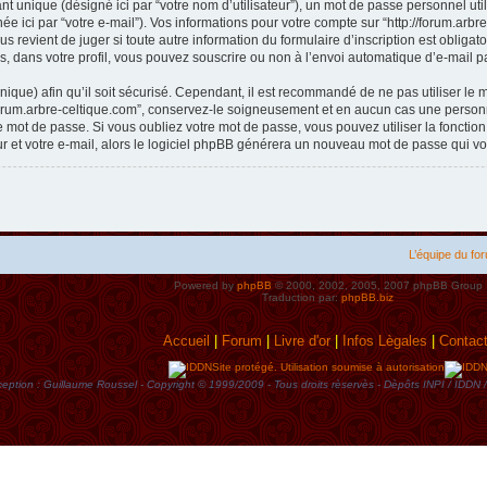
t unique (désigné ici par “votre nom d’utilisateur”), un mot de passe personnel util
e ici par “votre e-mail”). Vos informations pour votre compte sur “http://forum.arb
s revient de juger si toute autre information du formulaire d’inscription est obliga
, dans votre profil, vous pouvez souscrire ou non à l’envoi automatique d’e-mail pa
ique) afin qu’il soit sécurisé. Cependant, il est recommandé de ne pas utiliser le 
forum.arbre-celtique.com”, conservez-le soigneusement et en aucun cas une personne
mot de passe. Si vous oubliez votre mot de passe, vous pouvez utiliser la fonctio
ur et votre e-mail, alors le logiciel phpBB générera un nouveau mot de passe qui v
L’équipe du fo
Powered by
phpBB
© 2000, 2002, 2005, 2007 phpBB Group
Traduction par:
phpBB.biz
Accueil
|
Forum
|
Livre d'or
|
Infos Lègales
|
Contac
Site protégé. Utilisation soumise à autorisation
eption : Guillaume Roussel - Copyright © 1999/2009 - Tous droits rèservès - Dèpôts INPI / ID