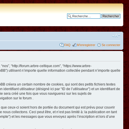
Recherche avancée
FAQ
M’enregistrer
Se connecter
 “nos”, “http://forum.arbre-celtique.com”, “https://www.arbre-
BB”) utilisent n’importe quelle information collectée pendant n’importe quelle
BB créera un certain nombre de cookies, qui sont des petits fichiers textes
ntifiant utilisateur (désigné ici par “ID de l’utilisateur”) et un identifiant de
kie sera créé une fois que vous naviguerez sur les sujets de
vigation sur le forum .
 que ceux-ci soient hors de portée du document qui est prévu pour couvrir
us collectons. Ceci peut être, et n’est pas limité à: la publication en tant
e compte”) et les messages que vous envoyez après l’inscription et lors d’une