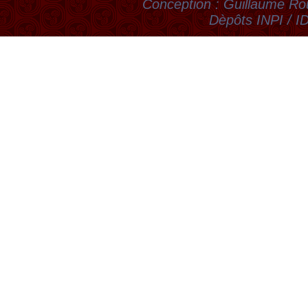
Conception : Guillaume Rou
Dèpôts INPI / 