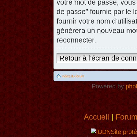
votre mot de passe, vous 
de passe” fournie par le
fournir votre nom d’utilisa
générera un nouveau mot
reconnecter.
Retour à l’écran de con
Index du forum
Powered by
php
Accueil
|
Foru
Site proté