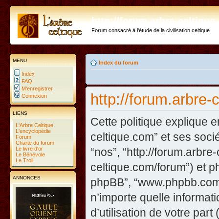
http://forum.arbre-celtiqu
Forum consacré à l'étude de la civilisation celtique
MENU
Index du forum
Index
FAQ
M’enregistrer
http://forum.arbre-
Connexion
LIENS
Cette politique explique e
L'Arbre Celtique
L'encyclopédie
celtique.com” et ses sociét
Forum
Charte du forum
Le livre d'or
“nos”, “http://forum.arbre
Le Bénévole
Le Troll
celtique.com/forum”) et php
ANNONCES
phpBB”, “www.phpbb.com”
n’importe quelle informat
d’utilisation de votre part