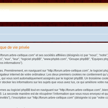
e.com
tique de vie privée
/forum.arbre-celtique.com” et ses sociétés affiliées (désignés ici par “nous”, “notre”,
ils”, “eux”, “leur”, “logiciel phpBB”, “www.phpbb.com”, “Groupe phpBB”, “Equipes php
vos informations”).
s. Premièrement, en naviguant sur “http://forum.arbre-celtique.com”, le logiciel php
ateur internet de votre ordinateur. Les deux premiers cookies ne contiennent qu’un ide
n”), qui vous sont automatiquement assignés par le logiciel phpBB. Un troisième coo
our stocker les informations sur les sujets que vous avez lus, ce qui améliore votre na
es au logiciel phpBB tout en naviguant sur “http://forum.arbre-celtique.com”, bien
. La seconde manière est de récupérer l’information que vous nous envoyez et que no
invités”), l’inscription sur “http://forum.arbre-celtique.com” (désignée ici par “votr