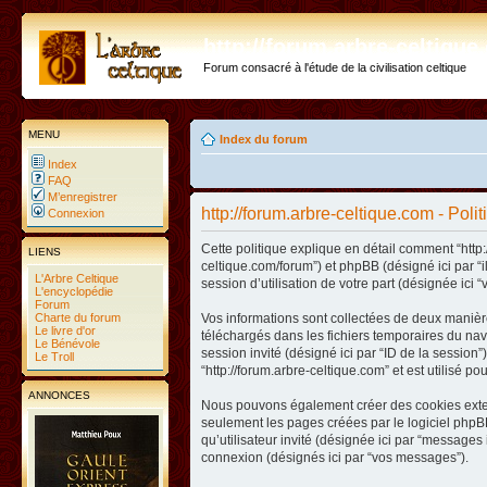
http://forum.arbre-celtiqu
Forum consacré à l'étude de la civilisation celtique
MENU
Index du forum
Index
FAQ
M’enregistrer
http://forum.arbre-celtique.com - Poli
Connexion
Cette politique explique en détail comment “http:/
LIENS
celtique.com/forum”) et phpBB (désigné ici par “
L'Arbre Celtique
session d’utilisation de votre part (désignée ici “
L'encyclopédie
Forum
Charte du forum
Vos informations sont collectées de deux manière
Le livre d'or
téléchargés dans les fichiers temporaires du navig
Le Bénévole
session invité (désigné ici par “ID de la sessio
Le Troll
“http://forum.arbre-celtique.com” et est utilisé p
ANNONCES
Nous pouvons également créer des cookies extern
seulement les pages créées par le logiciel phpBB
qu’utilisateur invité (désignée ici par “messages 
connexion (désignés ici par “vos messages”).