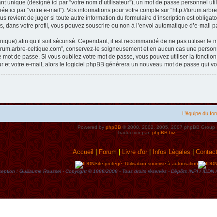
t unique (désigné ici par “votre nom d’utilisateur”), un mot de passe personnel util
e ici par “votre e-mail”). Vos informations pour votre compte sur “http://forum.arb
s revient de juger si toute autre information du formulaire d’inscription est obliga
, dans votre profil, vous pouvez souscrire ou non à l’envoi automatique d’e-mail pa
ique) afin qu’il soit sécurisé. Cependant, il est recommandé de ne pas utiliser le 
forum.arbre-celtique.com”, conservez-le soigneusement et en aucun cas une personne
mot de passe. Si vous oubliez votre mot de passe, vous pouvez utiliser la fonctio
ur et votre e-mail, alors le logiciel phpBB générera un nouveau mot de passe qui v
L’équipe du fo
Powered by
phpBB
© 2000, 2002, 2005, 2007 phpBB Group
Traduction par:
phpBB.biz
Accueil
|
Forum
|
Livre d'or
|
Infos Lègales
|
Contac
Site protégé. Utilisation soumise à autorisation
eption : Guillaume Roussel - Copyright © 1999/2009 - Tous droits rèservès - Dèpôts INPI / ID