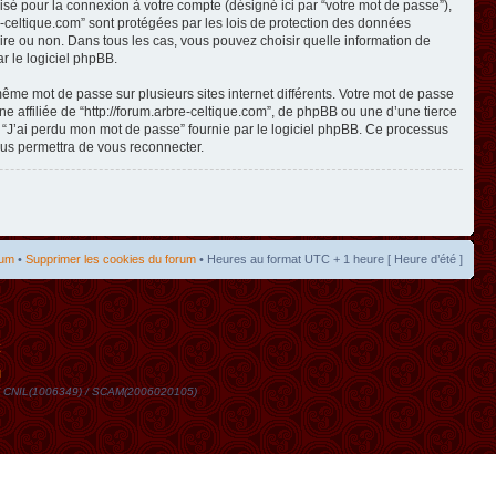
isé pour la connexion à votre compte (désigné ici par “votre mot de passe”),
re-celtique.com” sont protégées par les lois de protection des données
toire ou non. Dans tous les cas, vous pouvez choisir quelle information de
r le logiciel phpBB.
même mot de passe sur plusieurs sites internet différents. Votre mot de passe
 affiliée de “http://forum.arbre-celtique.com”, de phpBB ou une d’une tierce
n “J’ai perdu mon mot de passe” fournie par le logiciel phpBB. Ce processus
ous permettra de vous reconnecter.
rum
•
Supprimer les cookies du forum
• Heures au format UTC + 1 heure [ Heure d’été ]
t
DN / CNIL(1006349) / SCAM(2006020105)