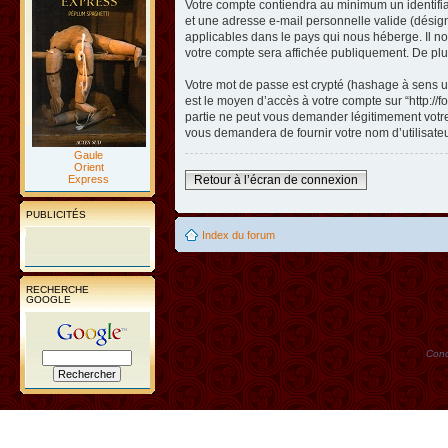
Votre compte contiendra au minimum un identifian
et une adresse e-mail personnelle valide (désigné
applicables dans le pays qui nous héberge. Il nou
votre compte sera affichée publiquement. De plus
Votre mot de passe est crypté (hashage à sens un
est le moyen d’accès à votre compte sur “http://
partie ne peut vous demander légitimement votre 
vous demandera de fournir votre nom d’utilisate
Gaule
Orient
Express
Retour à l’écran de connexion
PUBLICITÉS
Index du forum
RECHERCHE
GOOGLE
Conc