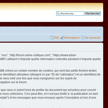
Recherche avancée
FAQ
M’enregistrer
Se connecter
 “nos”, “http://forum.arbre-celtique.com”, “https://www.arbre-
BB”) utilisent n’importe quelle information collectée pendant n’importe quelle
BB créera un certain nombre de cookies, qui sont des petits fichiers textes
ntifiant utilisateur (désigné ici par “ID de l’utilisateur”) et un identifiant de
kie sera créé une fois que vous naviguerez sur les sujets de
vigation sur le forum .
 que ceux-ci soient hors de portée du document qui est prévu pour couvrir
us collectons. Ceci peut être, et n’est pas limité à: la publication en tant
e compte”) et les messages que vous envoyez après l’inscription et lors d’une