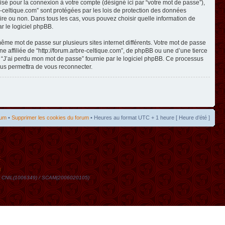
isé pour la connexion à votre compte (désigné ici par “votre mot de passe”),
re-celtique.com” sont protégées par les lois de protection des données
toire ou non. Dans tous les cas, vous pouvez choisir quelle information de
r le logiciel phpBB.
même mot de passe sur plusieurs sites internet différents. Votre mot de passe
 affiliée de “http://forum.arbre-celtique.com”, de phpBB ou une d’une tierce
n “J’ai perdu mon mot de passe” fournie par le logiciel phpBB. Ce processus
ous permettra de vous reconnecter.
rum
•
Supprimer les cookies du forum
• Heures au format UTC + 1 heure [ Heure d’été ]
t
DN / CNIL(1006349) / SCAM(2006020105)