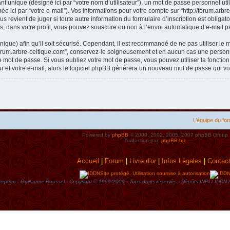
t unique (désigné ici par “votre nom d’utilisateur”), un mot de passe personnel util
e ici par “votre e-mail”). Vos informations pour votre compte sur “http://forum.arb
s revient de juger si toute autre information du formulaire d’inscription est obliga
, dans votre profil, vous pouvez souscrire ou non à l’envoi automatique d’e-mail pa
ique) afin qu’il soit sécurisé. Cependant, il est recommandé de ne pas utiliser le 
forum.arbre-celtique.com”, conservez-le soigneusement et en aucun cas une personne
mot de passe. Si vous oubliez votre mot de passe, vous pouvez utiliser la fonctio
ur et votre e-mail, alors le logiciel phpBB générera un nouveau mot de passe qui v
L’équipe du fo
Powered by
phpBB
© 2000, 2002, 2005, 2007 phpBB Group
Traduction par:
phpBB.biz
Accueil
|
Forum
|
Livre d'or
|
Infos Lègales
|
Contac
Site protégé. Utilisation soumise à autorisation
eption : Guillaume Roussel - Copyright © 1999/2009 - Tous droits rèservès - Dèpôts INPI / ID