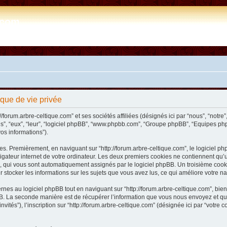
e.com
tique de vie privée
/forum.arbre-celtique.com” et ses sociétés affiliées (désignés ici par “nous”, “notre”,
ils”, “eux”, “leur”, “logiciel phpBB”, “www.phpbb.com”, “Groupe phpBB”, “Equipes php
vos informations”).
s. Premièrement, en naviguant sur “http://forum.arbre-celtique.com”, le logiciel php
ateur internet de votre ordinateur. Les deux premiers cookies ne contiennent qu’un ide
n”), qui vous sont automatiquement assignés par le logiciel phpBB. Un troisième coo
our stocker les informations sur les sujets que vous avez lus, ce qui améliore votre na
es au logiciel phpBB tout en naviguant sur “http://forum.arbre-celtique.com”, bien
. La seconde manière est de récupérer l’information que vous nous envoyez et que no
invités”), l’inscription sur “http://forum.arbre-celtique.com” (désignée ici par “votr