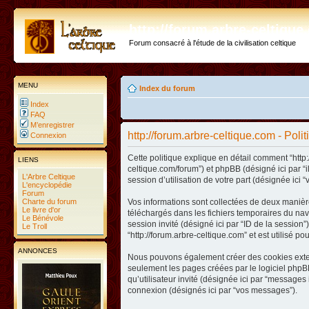
http://forum.arbre-celtiqu
Forum consacré à l'étude de la civilisation celtique
MENU
Index du forum
Index
FAQ
M’enregistrer
http://forum.arbre-celtique.com - Poli
Connexion
Cette politique explique en détail comment “http:/
LIENS
celtique.com/forum”) et phpBB (désigné ici par “
L'Arbre Celtique
session d’utilisation de votre part (désignée ici “
L'encyclopédie
Forum
Charte du forum
Vos informations sont collectées de deux manière
Le livre d'or
téléchargés dans les fichiers temporaires du navig
Le Bénévole
session invité (désigné ici par “ID de la sessio
Le Troll
“http://forum.arbre-celtique.com” et est utilisé p
ANNONCES
Nous pouvons également créer des cookies extern
seulement les pages créées par le logiciel phpBB
qu’utilisateur invité (désignée ici par “messages 
connexion (désignés ici par “vos messages”).