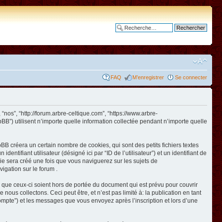
Recherche avancée
FAQ
M’enregistrer
Se connecter
 “nos”, “http://forum.arbre-celtique.com”, “https://www.arbre-
BB”) utilisent n’importe quelle information collectée pendant n’importe quelle
BB créera un certain nombre de cookies, qui sont des petits fichiers textes
ntifiant utilisateur (désigné ici par “ID de l’utilisateur”) et un identifiant de
kie sera créé une fois que vous naviguerez sur les sujets de
vigation sur le forum .
 que ceux-ci soient hors de portée du document qui est prévu pour couvrir
us collectons. Ceci peut être, et n’est pas limité à: la publication en tant
e compte”) et les messages que vous envoyez après l’inscription et lors d’une