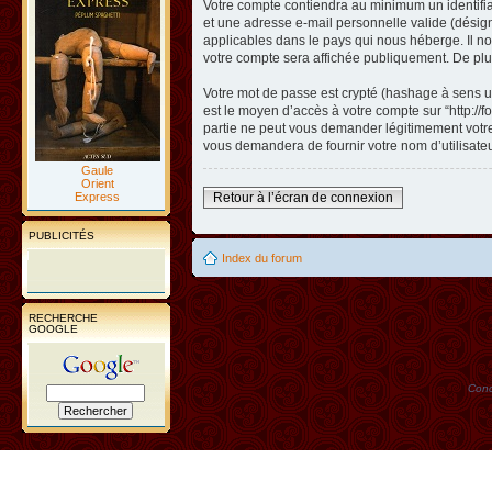
Votre compte contiendra au minimum un identifian
et une adresse e-mail personnelle valide (désigné
applicables dans le pays qui nous héberge. Il nou
votre compte sera affichée publiquement. De plus
Votre mot de passe est crypté (hashage à sens un
est le moyen d’accès à votre compte sur “http://
partie ne peut vous demander légitimement votre 
vous demandera de fournir votre nom d’utilisate
Gaule
Orient
Express
Retour à l’écran de connexion
PUBLICITÉS
Index du forum
RECHERCHE
GOOGLE
Conc