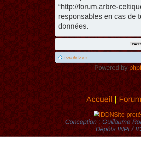
“http://forum.arbre-celti
responsables en cas de te
données.
Index du forum
Powered by
php
Accueil
|
Foru
Site proté
Conception : Guillaume Rou
Dèpôts INPI / 