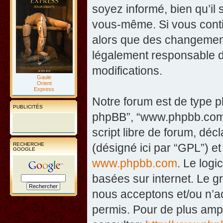
soyez informé, bien qu’il 
vous-même. Si vous contin
alors que des changement
légalement responsable d
modifications.
Gaule
Orient
Express
Notre forum est de type php
PUBLICITÉS
phpBB”, “www.phpbb.com”
script libre de forum, décl
RECHERCHE
(désigné ici par “GPL”) et
GOOGLE
www.phpbb.com
. Le logi
basées sur internet. Le 
nous acceptons et/ou n’
permis. Pour de plus amp