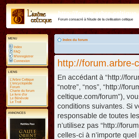
http://forum.arbre-celtiqu
Forum consacré à l'étude de la civilisation celtique
MENU
Index du forum
Index
FAQ
M’enregistrer
http://forum.arbre-
Connexion
LIENS
En accédant à “http://foru
L'Arbre Celtique
L'encyclopédie
“notre”, “nos”, “http://fo
Forum
Charte du forum
Le livre d'or
celtique.com/forum”), vo
Le Bénévole
Le Troll
conditions suivantes. Si 
ANNONCES
responsable de toutes les
n’utilisez pas “http://fo
celles-ci à n’importe que