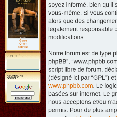
soyez informé, bien qu’il 
vous-même. Si vous contin
alors que des changement
légalement responsable d
modifications.
Gaule
Orient
Express
Notre forum est de type php
PUBLICITÉS
phpBB”, “www.phpbb.com”
script libre de forum, décl
RECHERCHE
(désigné ici par “GPL”) et
GOOGLE
www.phpbb.com
. Le logi
basées sur internet. Le 
nous acceptons et/ou n’
permis. Pour de plus amp