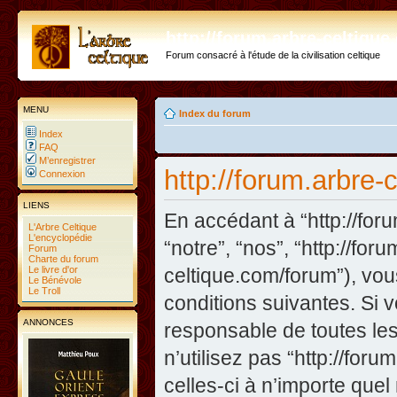
http://forum.arbre-celtiqu
Forum consacré à l'étude de la civilisation celtique
MENU
Index du forum
Index
FAQ
M’enregistrer
http://forum.arbre-
Connexion
LIENS
En accédant à “http://foru
L'Arbre Celtique
L'encyclopédie
“notre”, “nos”, “http://fo
Forum
Charte du forum
Le livre d'or
celtique.com/forum”), vo
Le Bénévole
Le Troll
conditions suivantes. Si 
ANNONCES
responsable de toutes les
n’utilisez pas “http://fo
celles-ci à n’importe que