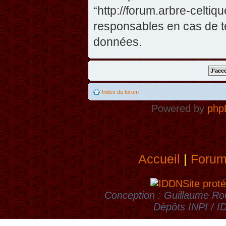
“http://forum.arbre-celti
responsables en cas de te
données.
Index du forum
Powered by
php
Accueil
|
Foru
Site proté
Conception : Guillaume Rou
Dèpôts INPI / 