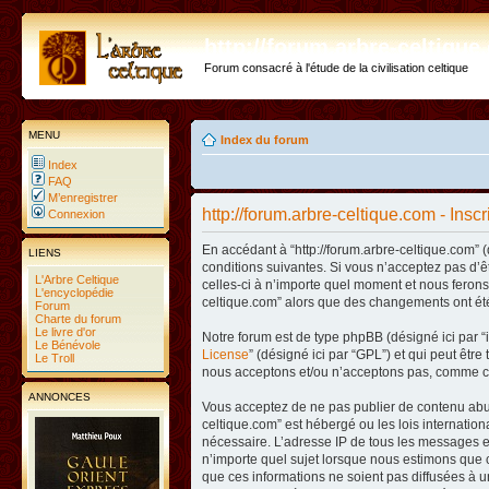
http://forum.arbre-celtiqu
Forum consacré à l'étude de la civilisation celtique
MENU
Index du forum
Index
FAQ
M’enregistrer
http://forum.arbre-celtique.com - Inscr
Connexion
En accédant à “http://forum.arbre-celtique.com” (
LIENS
conditions suivantes. Si vous n’acceptez pas d’ê
L'Arbre Celtique
celles-ci à n’importe quel moment et nous ferons 
L'encyclopédie
celtique.com” alors que des changements ont été
Forum
Charte du forum
Le livre d'or
Notre forum est de type phpBB (désigné ici par “i
Le Bénévole
License
” (désigné ici par “GPL”) et qui peut êtr
Le Troll
nous acceptons et/ou n’acceptons pas, comme co
ANNONCES
Vous acceptez de ne pas publier de contenu abusi
celtique.com” est hébergé ou les lois internatio
nécessaire. L’adresse IP de tous les messages es
n’importe quel sujet lorsque nous estimons que c
que ces informations ne soient pas diffusées à u