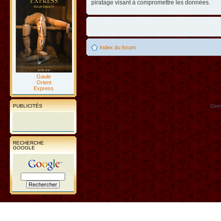
piratage visant à compromettre les données.
Index du forum
Gaule
Orient
Express
PUBLICITÉS
Conc
RECHERCHE
GOOGLE