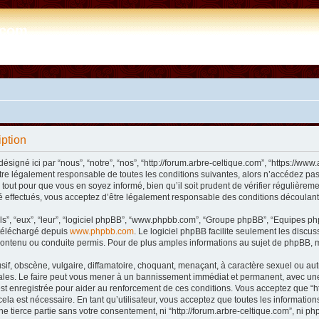
e.com
iption
désigné ici par “nous”, “notre”, “nos”, “http://forum.arbre-celtique.com”, “https://
tre légalement responsable de toutes les conditions suivantes, alors n’accédez pas 
tout pour que vous en soyez informé, bien qu’il soit prudent de vérifier régulièremen
 effectués, vous acceptez d’être légalement responsable des conditions découlant 
ls”, “eux”, “leur”, “logiciel phpBB”, “www.phpbb.com”, “Groupe phpBB”, “Equipes phpB
e téléchargé depuis
www.phpbb.com
. Le logiciel phpBB facilite seulement les disc
ntenu ou conduite permis. Pour de plus amples informations au sujet de phpBB, m
f, obscène, vulgaire, diffamatoire, choquant, menaçant, à caractère sexuel ou autre 
nales. Le faire peut vous mener à un bannissement immédiat et permanent, avec une n
t enregistrée pour aider au renforcement de ces conditions. Vous acceptez que “htt
ela est nécessaire. En tant qu’utilisateur, vous acceptez que toutes les informat
ne tierce partie sans votre consentement, ni “http://forum.arbre-celtique.com”, ni