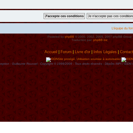
L’équipe du fo
Powered by
phpBB
© 2000, 2002, 2005, 2007 phpBB Group
Traduction par:
phpBB.biz
Accueil
|
Forum
|
Livre d'or
|
Infos Lègales
|
Contac
Site protégé. Utilisation soumise à autorisation
eption : Guillaume Roussel - Copyright © 1999/2009 - Tous droits rèservès - Dèpôts INPI / ID