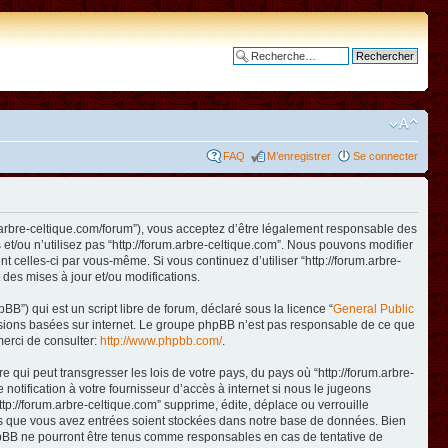
Recherche avancée
FAQ
M’enregistrer
Se connecter
www.arbre-celtique.com/forum”), vous acceptez d’être légalement responsable des
et/ou n’utilisez pas “http://forum.arbre-celtique.com”. Nous pouvons modifier
t celles-ci par vous-même. Si vous continuez d’utiliser “http://forum.arbre-
des mises à jour et/ou modifications.
B”) qui est un script libre de forum, déclaré sous la licence “
General Public
ussions basées sur internet. Le groupe phpBB n’est pas responsable de ce que
erci de consulter:
http://www.phpbb.com/
.
qui peut transgresser les lois de votre pays, du pays où “http://forum.arbre-
otification à votre fournisseur d’accès à internet si nous le jugeons
p://forum.arbre-celtique.com” supprime, édite, déplace ou verrouille
ions que vous avez entrées soient stockées dans notre base de données. Bien
 phpBB ne pourront être tenus comme responsables en cas de tentative de