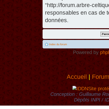
“http://forum.arbre-celti
responsables en cas de te
données.
Index du forum
Powered by
php
Accueil
|
Foru
Site proté
Conception : Guillaume Rou
Dèpôts INPI / 