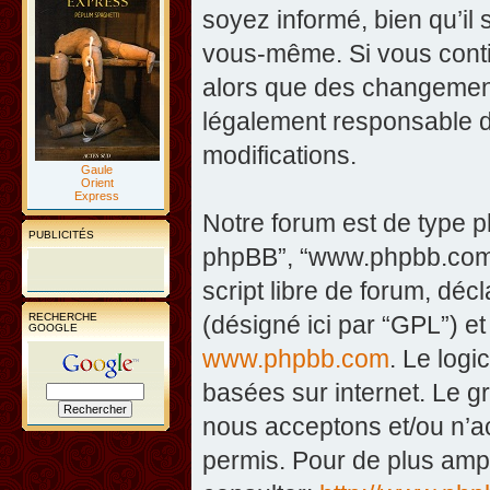
soyez informé, bien qu’il 
vous-même. Si vous contin
alors que des changement
légalement responsable d
modifications.
Gaule
Orient
Express
Notre forum est de type php
PUBLICITÉS
phpBB”, “www.phpbb.com”
script libre de forum, décl
RECHERCHE
(désigné ici par “GPL”) et
GOOGLE
www.phpbb.com
. Le logi
basées sur internet. Le 
nous acceptons et/ou n’
permis. Pour de plus amp