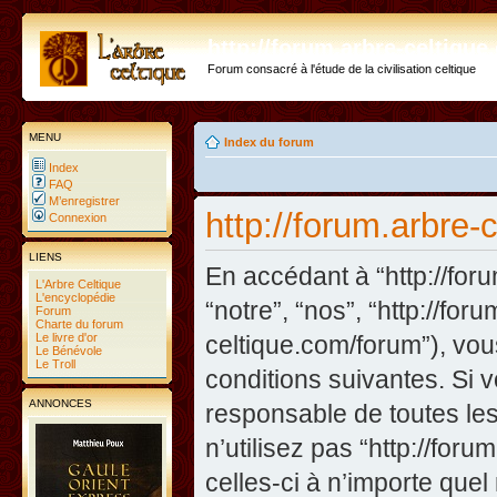
http://forum.arbre-celtiqu
Forum consacré à l'étude de la civilisation celtique
MENU
Index du forum
Index
FAQ
M’enregistrer
http://forum.arbre-
Connexion
LIENS
En accédant à “http://foru
L'Arbre Celtique
L'encyclopédie
“notre”, “nos”, “http://fo
Forum
Charte du forum
Le livre d'or
celtique.com/forum”), vo
Le Bénévole
Le Troll
conditions suivantes. Si 
ANNONCES
responsable de toutes les
n’utilisez pas “http://fo
celles-ci à n’importe que