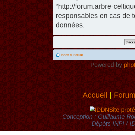
“http://forum.arbre-celti
responsables en cas de te
données.
Index du forum
Powered by
php
Accueil
|
Foru
Site proté
Conception : Guillaume Rou
Dèpôts INPI / 