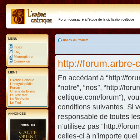
http://forum.arbre-celtiqu
Forum consacré à l'étude de la civilisation celtique
MENU
Index du forum
Index
FAQ
M’enregistrer
http://forum.arbre-
Connexion
LIENS
En accédant à “http://foru
L'Arbre Celtique
L'encyclopédie
“notre”, “nos”, “http://fo
Forum
Charte du forum
Le livre d'or
celtique.com/forum”), vo
Le Bénévole
Le Troll
conditions suivantes. Si 
ANNONCES
responsable de toutes les
n’utilisez pas “http://fo
celles-ci à n’importe que