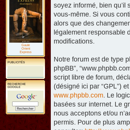
soyez informé, bien qu’il 
vous-même. Si vous contin
alors que des changement
légalement responsable d
modifications.
Gaule
Orient
Express
Notre forum est de type php
PUBLICITÉS
phpBB”, “www.phpbb.com”
script libre de forum, décl
RECHERCHE
(désigné ici par “GPL”) et
GOOGLE
www.phpbb.com
. Le logi
basées sur internet. Le 
nous acceptons et/ou n’
permis. Pour de plus amp