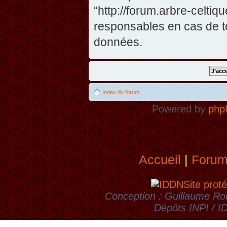
“http://forum.arbre-celti
responsables en cas de te
données.
Index du forum
Powered by
php
Accueil
|
Foru
Site proté
Conception : Guillaume Rou
Dèpôts INPI / 