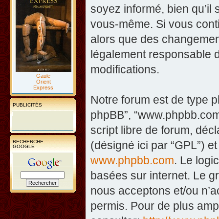
soyez informé, bien qu’il 
vous-même. Si vous contin
alors que des changement
légalement responsable d
modifications.
Gaule
Orient
Express
Notre forum est de type php
PUBLICITÉS
phpBB”, “www.phpbb.com”
script libre de forum, décl
RECHERCHE
(désigné ici par “GPL”) et
GOOGLE
www.phpbb.com
. Le logi
basées sur internet. Le 
nous acceptons et/ou n’
permis. Pour de plus amp