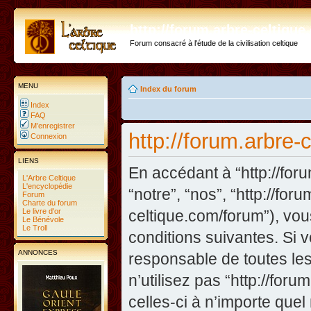
http://forum.arbre-celtiqu
Forum consacré à l'étude de la civilisation celtique
MENU
Index du forum
Index
FAQ
M’enregistrer
http://forum.arbre-
Connexion
LIENS
En accédant à “http://foru
L'Arbre Celtique
L'encyclopédie
“notre”, “nos”, “http://fo
Forum
Charte du forum
Le livre d'or
celtique.com/forum”), vo
Le Bénévole
Le Troll
conditions suivantes. Si 
ANNONCES
responsable de toutes les
n’utilisez pas “http://fo
celles-ci à n’importe que