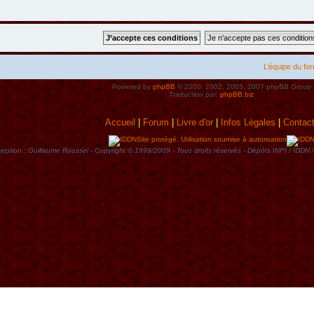
L’équipe du fo
Powered by
phpBB
© 2000, 2002, 2005, 2007 phpBB Group
Traduction par:
phpBB.biz
Accueil
|
Forum
|
Livre d'or
|
Infos Lègales
|
Contac
Site protégé. Utilisation soumise à autorisation
eption : Guillaume Roussel - Copyright © 1999/2009 - Tous droits rèservès - Dèpôts INPI / ID