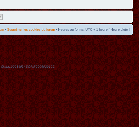
rum
•
Supprimer les cookies du forum
• Heures au format UTC + 1 heure [ Heure d’été ]
t
DN / CNIL(1006349) / SCAM(2006020105)