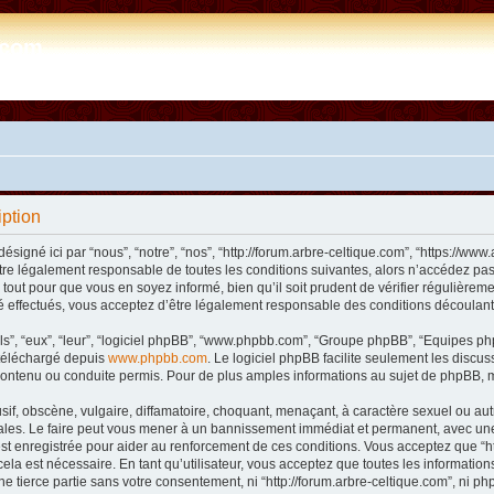
e.com
iption
désigné ici par “nous”, “notre”, “nos”, “http://forum.arbre-celtique.com”, “https://
tre légalement responsable de toutes les conditions suivantes, alors n’accédez pas 
tout pour que vous en soyez informé, bien qu’il soit prudent de vérifier régulièremen
 effectués, vous acceptez d’être légalement responsable des conditions découlant 
ls”, “eux”, “leur”, “logiciel phpBB”, “www.phpbb.com”, “Groupe phpBB”, “Equipes phpB
e téléchargé depuis
www.phpbb.com
. Le logiciel phpBB facilite seulement les disc
ntenu ou conduite permis. Pour de plus amples informations au sujet de phpBB, m
f, obscène, vulgaire, diffamatoire, choquant, menaçant, à caractère sexuel ou autre 
nales. Le faire peut vous mener à un bannissement immédiat et permanent, avec une n
t enregistrée pour aider au renforcement de ces conditions. Vous acceptez que “htt
ela est nécessaire. En tant qu’utilisateur, vous acceptez que toutes les informat
ne tierce partie sans votre consentement, ni “http://forum.arbre-celtique.com”, ni