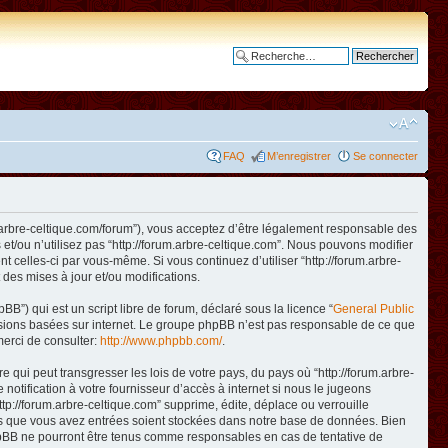
Recherche avancée
FAQ
M’enregistrer
Se connecter
www.arbre-celtique.com/forum”), vous acceptez d’être légalement responsable des
et/ou n’utilisez pas “http://forum.arbre-celtique.com”. Nous pouvons modifier
t celles-ci par vous-même. Si vous continuez d’utiliser “http://forum.arbre-
des mises à jour et/ou modifications.
B”) qui est un script libre de forum, déclaré sous la licence “
General Public
ussions basées sur internet. Le groupe phpBB n’est pas responsable de ce que
erci de consulter:
http://www.phpbb.com/
.
qui peut transgresser les lois de votre pays, du pays où “http://forum.arbre-
otification à votre fournisseur d’accès à internet si nous le jugeons
p://forum.arbre-celtique.com” supprime, édite, déplace ou verrouille
ions que vous avez entrées soient stockées dans notre base de données. Bien
 phpBB ne pourront être tenus comme responsables en cas de tentative de