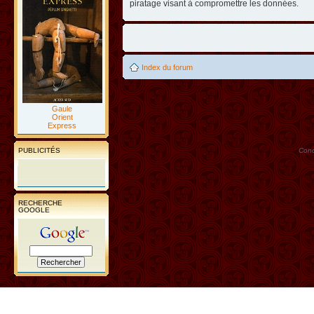
piratage visant à compromettre les données.
Index du forum
Gaule
Orient
Express
PUBLICITÉS
Conc
RECHERCHE
GOOGLE