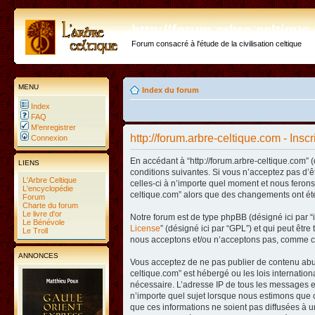
http://forum.arbre-celtiqu
Forum consacré à l'étude de la civilisation celtique
MENU
Index du forum
Index
FAQ
M’enregistrer
http://forum.arbre-celtique.com - Inscr
Connexion
En accédant à “http://forum.arbre-celtique.com” (
LIENS
conditions suivantes. Si vous n’acceptez pas d’ê
L'Arbre Celtique
celles-ci à n’importe quel moment et nous ferons 
L'encyclopédie
celtique.com” alors que des changements ont été
Forum
Charte du forum
Le livre d'or
Notre forum est de type phpBB (désigné ici par “i
Le Bénévole
License
” (désigné ici par “GPL”) et qui peut êtr
Le Troll
nous acceptons et/ou n’acceptons pas, comme co
ANNONCES
Vous acceptez de ne pas publier de contenu abusi
celtique.com” est hébergé ou les lois internatio
nécessaire. L’adresse IP de tous les messages es
n’importe quel sujet lorsque nous estimons que c
que ces informations ne soient pas diffusées à u