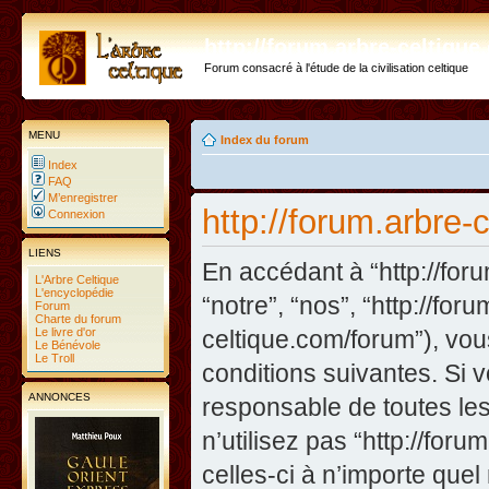
http://forum.arbre-celtiqu
Forum consacré à l'étude de la civilisation celtique
MENU
Index du forum
Index
FAQ
M’enregistrer
http://forum.arbre-
Connexion
LIENS
En accédant à “http://foru
L'Arbre Celtique
L'encyclopédie
“notre”, “nos”, “http://fo
Forum
Charte du forum
Le livre d'or
celtique.com/forum”), vo
Le Bénévole
Le Troll
conditions suivantes. Si 
ANNONCES
responsable de toutes les
n’utilisez pas “http://fo
celles-ci à n’importe que