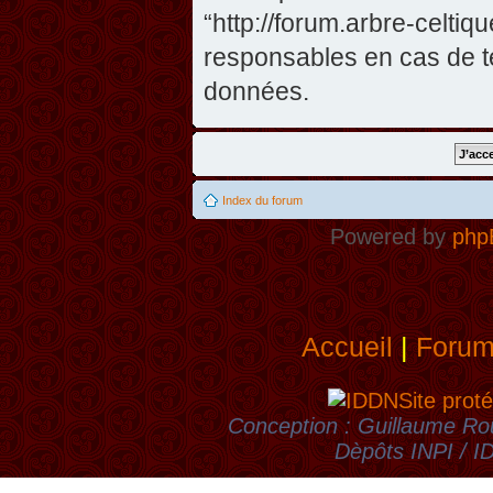
“http://forum.arbre-celti
responsables en cas de te
données.
Index du forum
Powered by
php
Accueil
|
Foru
Site proté
Conception : Guillaume Rou
Dèpôts INPI / 