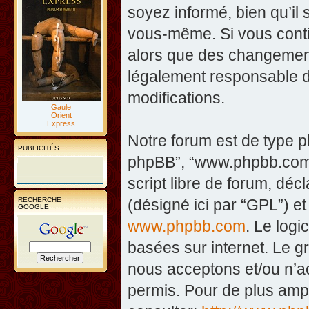
soyez informé, bien qu’il 
vous-même. Si vous contin
alors que des changement
légalement responsable d
modifications.
Gaule
Orient
Express
Notre forum est de type php
PUBLICITÉS
phpBB”, “www.phpbb.com”
script libre de forum, décl
RECHERCHE
(désigné ici par “GPL”) et
GOOGLE
www.phpbb.com
. Le logi
basées sur internet. Le 
nous acceptons et/ou n’
permis. Pour de plus amp