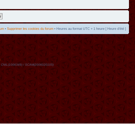
rum
•
Supprimer les cookies du forum
• Heures au format UTC + 1 heure [ Heure d’été ]
t
DN / CNIL(1006349) / SCAM(2006020105)