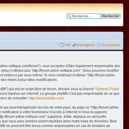
Recherche avancée
FAQ
M’enregistrer
Se connecter
www.arbre-celtique.com/forum”), vous acceptez d’être légalement responsable des
et/ou n’utilisez pas “http://forum.arbre-celtique.com”. Nous pouvons modifier
t celles-ci par vous-même. Si vous continuez d’utiliser “http://forum.arbre-
des mises à jour et/ou modifications.
B”) qui est un script libre de forum, déclaré sous la licence “
General Public
ussions basées sur internet. Le groupe phpBB n’est pas responsable de ce que
erci de consulter:
http://www.phpbb.com/
.
qui peut transgresser les lois de votre pays, du pays où “http://forum.arbre-
otification à votre fournisseur d’accès à internet si nous le jugeons
p://forum.arbre-celtique.com” supprime, édite, déplace ou verrouille
ions que vous avez entrées soient stockées dans notre base de données. Bien
 phpBB ne pourront être tenus comme responsables en cas de tentative de