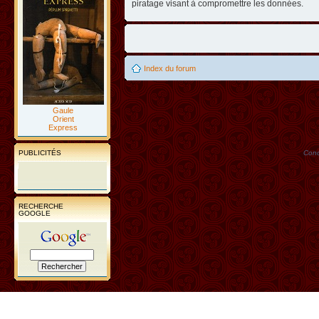
piratage visant à compromettre les données.
Index du forum
Gaule
Orient
Express
PUBLICITÉS
Conc
RECHERCHE
GOOGLE