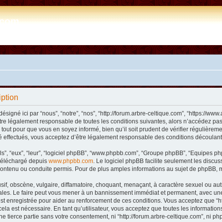
e.com
iption
désigné ici par “nous”, “notre”, “nos”, “http://forum.arbre-celtique.com”, “https://
tre légalement responsable de toutes les conditions suivantes, alors n’accédez pas 
tout pour que vous en soyez informé, bien qu’il soit prudent de vérifier régulièremen
 effectués, vous acceptez d’être légalement responsable des conditions découlant 
ls”, “eux”, “leur”, “logiciel phpBB”, “www.phpbb.com”, “Groupe phpBB”, “Equipes phpB
e téléchargé depuis
www.phpbb.com
. Le logiciel phpBB facilite seulement les disc
ntenu ou conduite permis. Pour de plus amples informations au sujet de phpBB, m
f, obscène, vulgaire, diffamatoire, choquant, menaçant, à caractère sexuel ou autre 
nales. Le faire peut vous mener à un bannissement immédiat et permanent, avec une n
t enregistrée pour aider au renforcement de ces conditions. Vous acceptez que “htt
ela est nécessaire. En tant qu’utilisateur, vous acceptez que toutes les informat
ne tierce partie sans votre consentement, ni “http://forum.arbre-celtique.com”, ni