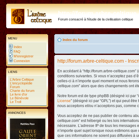
http://forum.arbre-celtiqu
Forum consacré à l'étude de la civilisation celtique
MENU
Index du forum
Index
FAQ
M’enregistrer
http://forum.arbre-celtique.com - Inscr
Connexion
En accédant à “http://forum.arbre-celtique.com” (
LIENS
conditions suivantes. Si vous n’acceptez pas d’ê
L'Arbre Celtique
celles-ci à n’importe quel moment et nous ferons 
L'encyclopédie
celtique.com” alors que des changements ont été
Forum
Charte du forum
Le livre d'or
Notre forum est de type phpBB (désigné ici par “i
Le Bénévole
License
” (désigné ici par “GPL”) et qui peut êtr
Le Troll
nous acceptons et/ou n’acceptons pas, comme co
ANNONCES
Vous acceptez de ne pas publier de contenu abusi
celtique.com” est hébergé ou les lois internatio
nécessaire. L’adresse IP de tous les messages es
n’importe quel sujet lorsque nous estimons que c
que ces informations ne soient pas diffusées à u