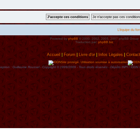
L’équipe du fo
Powered by
phpBB
© 2000, 2002, 2005, 2007 phpBB Group
Traduction par:
phpBB.biz
Accueil
|
Forum
|
Livre d'or
|
Infos Lègales
|
Contac
Site protégé. Utilisation soumise à autorisation
eption : Guillaume Roussel - Copyright © 1999/2009 - Tous droits rèservès - Dèpôts INPI / ID