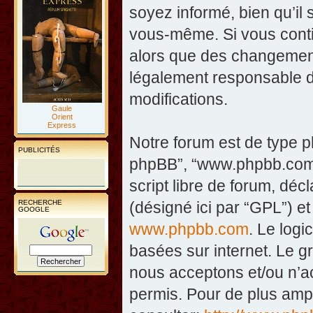
soyez informé, bien qu’il 
vous-même. Si vous contin
alors que des changement
légalement responsable d
modifications.
Gaule
Orient
Express
Notre forum est de type php
PUBLICITÉS
phpBB”, “www.phpbb.com”
script libre de forum, décl
RECHERCHE
(désigné ici par “GPL”) et
GOOGLE
www.phpbb.com
. Le logi
basées sur internet. Le 
nous acceptons et/ou n’
permis. Pour de plus amp