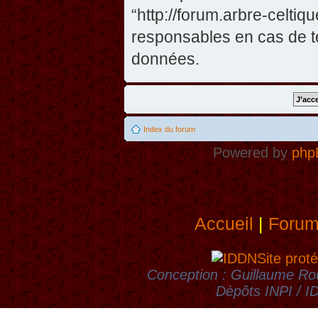
“http://forum.arbre-celti
responsables en cas de te
données.
Index du forum
Powered by
php
Accueil
|
Foru
Site proté
Conception : Guillaume Rou
Dèpôts INPI / 