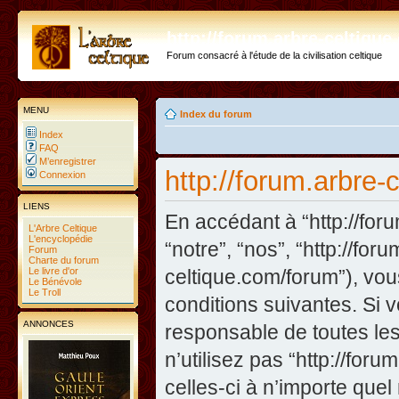
http://forum.arbre-celtiqu
Forum consacré à l'étude de la civilisation celtique
MENU
Index du forum
Index
FAQ
M’enregistrer
http://forum.arbre-
Connexion
LIENS
En accédant à “http://foru
L'Arbre Celtique
L'encyclopédie
“notre”, “nos”, “http://fo
Forum
Charte du forum
Le livre d'or
celtique.com/forum”), vo
Le Bénévole
Le Troll
conditions suivantes. Si 
ANNONCES
responsable de toutes les
n’utilisez pas “http://fo
celles-ci à n’importe que