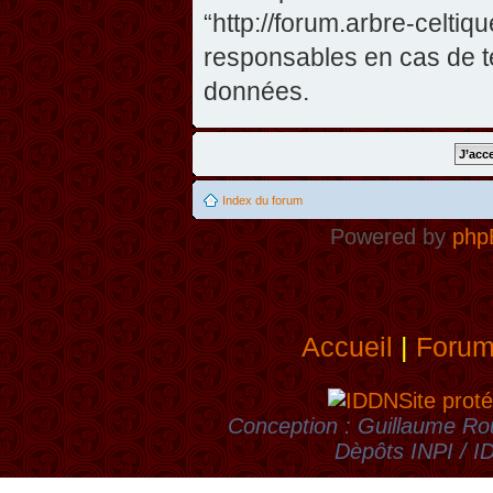
“http://forum.arbre-celti
responsables en cas de te
données.
Index du forum
Powered by
php
Accueil
|
Foru
Site proté
Conception : Guillaume Rou
Dèpôts INPI / 