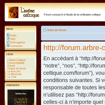
http://forum.arbre-celtiqu
Forum consacré à l'étude de la civilisation celtique
MENU
Index du forum
Index
FAQ
M’enregistrer
http://forum.arbre-
Connexion
LIENS
En accédant à “http://foru
L'Arbre Celtique
L'encyclopédie
“notre”, “nos”, “http://fo
Forum
Charte du forum
Le livre d'or
celtique.com/forum”), vo
Le Bénévole
Le Troll
conditions suivantes. Si 
ANNONCES
responsable de toutes les
n’utilisez pas “http://fo
celles-ci à n’importe que