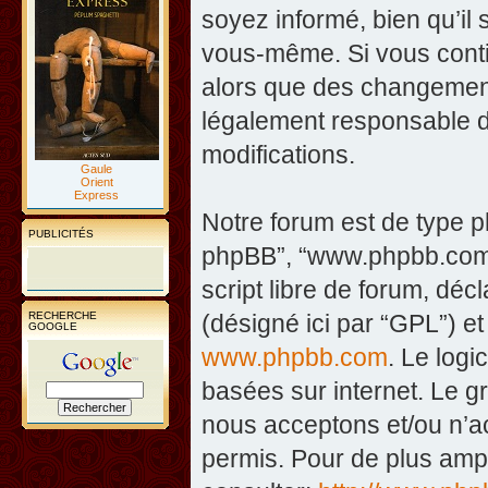
soyez informé, bien qu’il 
vous-même. Si vous contin
alors que des changement
légalement responsable d
modifications.
Gaule
Orient
Express
Notre forum est de type php
PUBLICITÉS
phpBB”, “www.phpbb.com”
script libre de forum, décl
RECHERCHE
(désigné ici par “GPL”) et
GOOGLE
www.phpbb.com
. Le logi
basées sur internet. Le 
nous acceptons et/ou n’
permis. Pour de plus amp