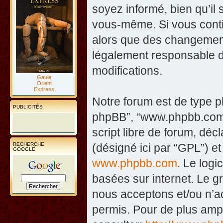
soyez informé, bien qu’il 
vous-même. Si vous contin
alors que des changement
légalement responsable d
modifications.
Gaule
Orient
Express
Notre forum est de type php
PUBLICITÉS
phpBB”, “www.phpbb.com”
script libre de forum, décl
RECHERCHE
(désigné ici par “GPL”) et
GOOGLE
www.phpbb.com
. Le logi
basées sur internet. Le 
nous acceptons et/ou n’
permis. Pour de plus amp