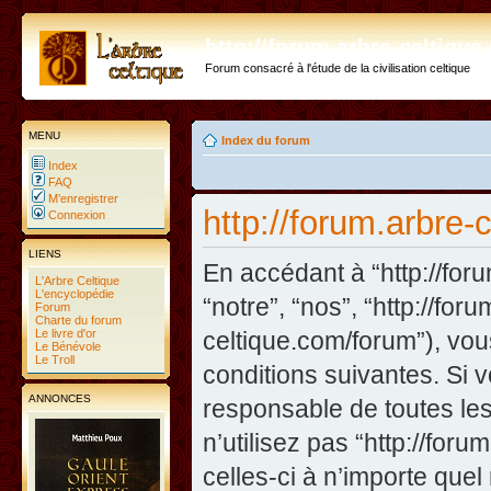
http://forum.arbre-celtiqu
Forum consacré à l'étude de la civilisation celtique
MENU
Index du forum
Index
FAQ
M’enregistrer
http://forum.arbre-
Connexion
LIENS
En accédant à “http://foru
L'Arbre Celtique
L'encyclopédie
“notre”, “nos”, “http://fo
Forum
Charte du forum
Le livre d'or
celtique.com/forum”), vo
Le Bénévole
Le Troll
conditions suivantes. Si 
ANNONCES
responsable de toutes les
n’utilisez pas “http://fo
celles-ci à n’importe que