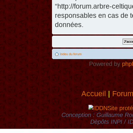
“http://forum.arbre-celti
responsables en cas de te
données.
Index du forum
Powered by
php
Accueil
|
Foru
Site proté
Conception : Guillaume Rou
Dèpôts INPI / 