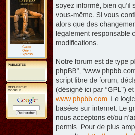
soyez informé, bien qu’il 
vous-même. Si vous contin
alors que des changement
légalement responsable d
modifications.
Gaule
Orient
Express
Notre forum est de type php
PUBLICITÉS
phpBB”, “www.phpbb.com”
script libre de forum, décl
RECHERCHE
(désigné ici par “GPL”) et
GOOGLE
www.phpbb.com
. Le logi
basées sur internet. Le 
nous acceptons et/ou n’
permis. Pour de plus amp