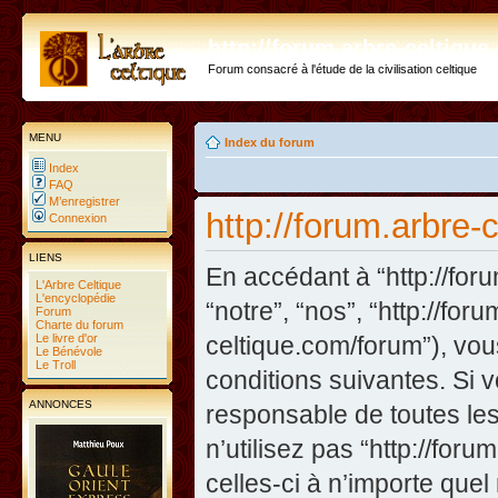
http://forum.arbre-celtiqu
Forum consacré à l'étude de la civilisation celtique
MENU
Index du forum
Index
FAQ
M’enregistrer
http://forum.arbre-
Connexion
LIENS
En accédant à “http://foru
L'Arbre Celtique
L'encyclopédie
“notre”, “nos”, “http://fo
Forum
Charte du forum
Le livre d'or
celtique.com/forum”), vo
Le Bénévole
Le Troll
conditions suivantes. Si 
ANNONCES
responsable de toutes les
n’utilisez pas “http://fo
celles-ci à n’importe que