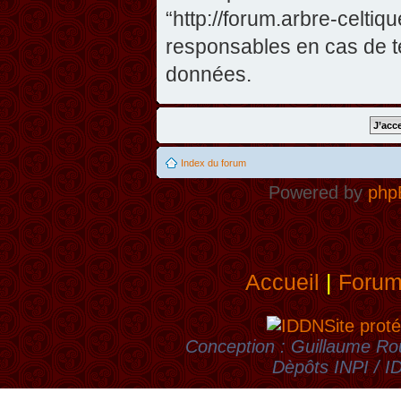
“http://forum.arbre-celti
responsables en cas de te
données.
Index du forum
Powered by
php
Accueil
|
Foru
Site proté
Conception : Guillaume Rou
Dèpôts INPI / 