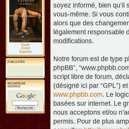
soyez informé, bien qu’il 
vous-même. Si vous contin
alors que des changement
légalement responsable d
modifications.
Gaule
Orient
Express
Notre forum est de type php
PUBLICITÉS
phpBB”, “www.phpbb.com”
script libre de forum, décl
RECHERCHE
(désigné ici par “GPL”) et
GOOGLE
www.phpbb.com
. Le logi
basées sur internet. Le 
nous acceptons et/ou n’
permis. Pour de plus amp