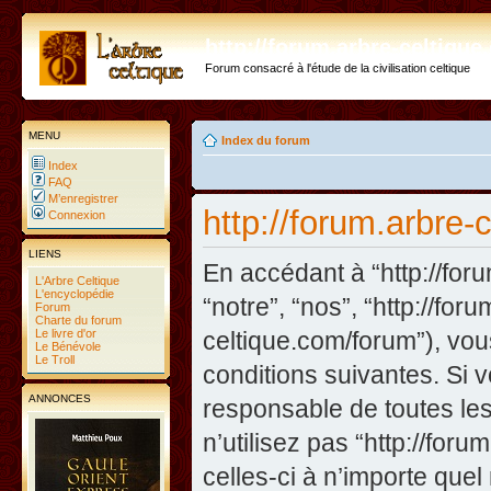
http://forum.arbre-celtiqu
Forum consacré à l'étude de la civilisation celtique
MENU
Index du forum
Index
FAQ
M’enregistrer
http://forum.arbre-
Connexion
LIENS
En accédant à “http://foru
L'Arbre Celtique
L'encyclopédie
“notre”, “nos”, “http://fo
Forum
Charte du forum
Le livre d'or
celtique.com/forum”), vo
Le Bénévole
Le Troll
conditions suivantes. Si 
ANNONCES
responsable de toutes les
n’utilisez pas “http://fo
celles-ci à n’importe que