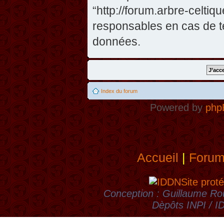
“http://forum.arbre-celti
responsables en cas de te
données.
Index du forum
Powered by
php
Accueil
|
Foru
Site proté
Conception : Guillaume Rou
Dèpôts INPI / 