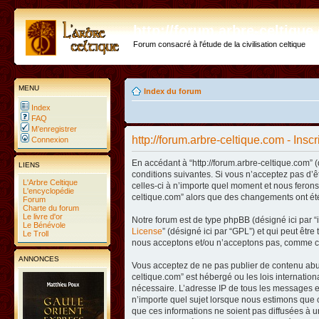
http://forum.arbre-celtiqu
Forum consacré à l'étude de la civilisation celtique
MENU
Index du forum
Index
FAQ
M’enregistrer
http://forum.arbre-celtique.com - Inscr
Connexion
En accédant à “http://forum.arbre-celtique.com” (
LIENS
conditions suivantes. Si vous n’acceptez pas d’ê
L'Arbre Celtique
celles-ci à n’importe quel moment et nous ferons 
L'encyclopédie
celtique.com” alors que des changements ont été
Forum
Charte du forum
Le livre d'or
Notre forum est de type phpBB (désigné ici par “i
Le Bénévole
License
” (désigné ici par “GPL”) et qui peut êtr
Le Troll
nous acceptons et/ou n’acceptons pas, comme co
ANNONCES
Vous acceptez de ne pas publier de contenu abusi
celtique.com” est hébergé ou les lois internatio
nécessaire. L’adresse IP de tous les messages es
n’importe quel sujet lorsque nous estimons que c
que ces informations ne soient pas diffusées à u