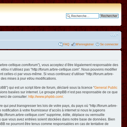
Recherche avancée
FAQ
M’enregistrer
Se connecter
www.arbre-celtique.com/forum”), vous acceptez d’être légalement responsable des
et/ou n’utilisez pas “http://forum.arbre-celtique.com”. Nous pouvons modifier
t celles-ci par vous-même. Si vous continuez d’utiliser “http://forum.arbre-
des mises à jour et/ou modifications.
B”) qui est un script libre de forum, déclaré sous la licence “
General Public
ussions basées sur internet. Le groupe phpBB n’est pas responsable de ce que
erci de consulter:
http://www.phpbb.com/
.
qui peut transgresser les lois de votre pays, du pays où “http://forum.arbre-
otification à votre fournisseur d’accès à internet si nous le jugeons
p://forum.arbre-celtique.com” supprime, édite, déplace ou verrouille
ions que vous avez entrées soient stockées dans notre base de données. Bien
 phpBB ne pourront être tenus comme responsables en cas de tentative de