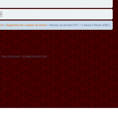
rum
•
Supprimer les cookies du forum
• Heures au format UTC + 1 heure [ Heure d’été ]
t
DN / CNIL(1006349) / SCAM(2006020105)