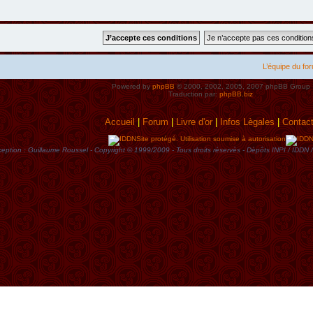
L’équipe du fo
Powered by
phpBB
© 2000, 2002, 2005, 2007 phpBB Group
Traduction par:
phpBB.biz
Accueil
|
Forum
|
Livre d'or
|
Infos Lègales
|
Contac
Site protégé. Utilisation soumise à autorisation
eption : Guillaume Roussel - Copyright © 1999/2009 - Tous droits rèservès - Dèpôts INPI / ID