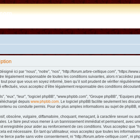
e.com
iption
désigné ici par “nous”, “notre”, “nos”, “http://forum.arbre-celtique.com”, “https://
tre légalement responsable de toutes les conditions suivantes, alors n’accédez pas 
tout pour que vous en soyez informé, bien qu’il soit prudent de vérifier régulièremen
 effectués, vous acceptez d’être légalement responsable des conditions découlant 
ls”, “eux”, “leur”, “logiciel phpBB”, “www.phpbb.com”, “Groupe phpBB”, “Equipes phpB
e téléchargé depuis
www.phpbb.com
. Le logiciel phpBB facilite seulement les disc
ntenu ou conduite permis. Pour de plus amples informations au sujet de phpBB, m
f, obscène, vulgaire, diffamatoire, choquant, menaçant, à caractère sexuel ou autre 
nales. Le faire peut vous mener à un bannissement immédiat et permanent, avec une n
t enregistrée pour aider au renforcement de ces conditions. Vous acceptez que “htt
ela est nécessaire. En tant qu’utilisateur, vous acceptez que toutes les informat
ne tierce partie sans votre consentement, ni “http://forum.arbre-celtique.com”, ni