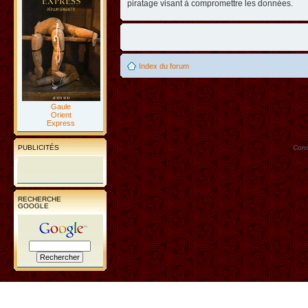
piratage visant à compromettre les données.
Index du forum
Gaule
Orient
Express
PUBLICITÉS
Conc
RECHERCHE
GOOGLE