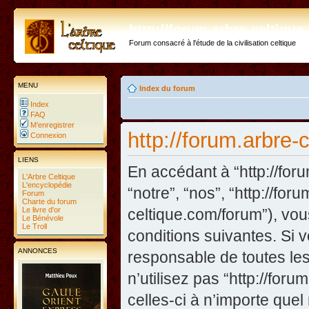
http://forum.arbre-celtiqu
Forum consacré à l'étude de la civilisation celtique
MENU
Index du forum
Index
FAQ
M’enregistrer
http://forum.arbre-
Connexion
LIENS
En accédant à “http://foru
L'Arbre Celtique
L'encyclopédie
“notre”, “nos”, “http://fo
Forum
Charte du forum
Le livre d'or
celtique.com/forum”), vo
Le Bénévole
Le Troll
conditions suivantes. Si 
ANNONCES
responsable de toutes les
n’utilisez pas “http://fo
celles-ci à n’importe que