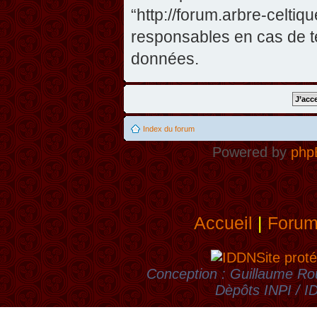
“http://forum.arbre-celti
responsables en cas de te
données.
Index du forum
Powered by
php
Accueil
|
Foru
Site proté
Conception : Guillaume Rou
Dèpôts INPI / 