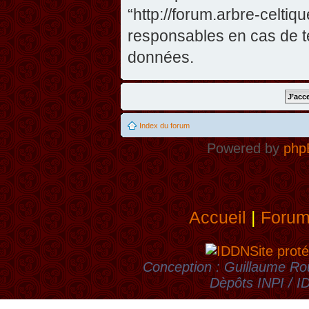
“http://forum.arbre-celti
responsables en cas de te
données.
Index du forum
Powered by
php
Accueil
|
Foru
Site proté
Conception : Guillaume Rou
Dèpôts INPI / 