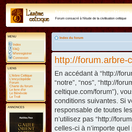
http://forum.arbre-celtiqu
Forum consacré à l'étude de la civilisation celtique
MENU
Index du forum
Index
FAQ
M’enregistrer
http://forum.arbre-
Connexion
LIENS
En accédant à “http://foru
L'Arbre Celtique
L'encyclopédie
“notre”, “nos”, “http://fo
Forum
Charte du forum
Le livre d'or
celtique.com/forum”), vo
Le Bénévole
Le Troll
conditions suivantes. Si 
ANNONCES
responsable de toutes les
n’utilisez pas “http://fo
celles-ci à n’importe que