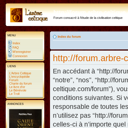
http://forum.arbre-celtiqu
Forum consacré à l'étude de la civilisation celtique
MENU
Index du forum
Index
FAQ
M’enregistrer
http://forum.arbre-
Connexion
LIENS
En accédant à “http://foru
L'Arbre Celtique
L'encyclopédie
“notre”, “nos”, “http://fo
Forum
Charte du forum
Le livre d'or
celtique.com/forum”), vo
Le Bénévole
Le Troll
conditions suivantes. Si 
ANNONCES
responsable de toutes les
n’utilisez pas “http://fo
celles-ci à n’importe que