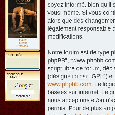
soyez informé, bien qu’il 
vous-même. Si vous contin
alors que des changement
légalement responsable d
modifications.
Gaule
Orient
Express
Notre forum est de type php
PUBLICITÉS
phpBB”, “www.phpbb.com”
script libre de forum, décl
RECHERCHE
(désigné ici par “GPL”) et
GOOGLE
www.phpbb.com
. Le logi
basées sur internet. Le 
nous acceptons et/ou n’
permis. Pour de plus amp