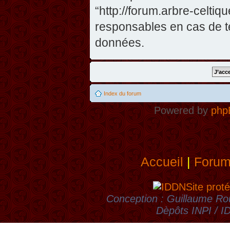
“http://forum.arbre-celti
responsables en cas de te
données.
Index du forum
Powered by
php
Accueil
|
Foru
Site proté
Conception : Guillaume Rou
Dèpôts INPI / 