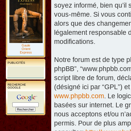
soyez informé, bien qu’il 
vous-même. Si vous contin
alors que des changement
légalement responsable d
modifications.
Gaule
Orient
Express
Notre forum est de type php
PUBLICITÉS
phpBB”, “www.phpbb.com”
script libre de forum, décl
RECHERCHE
(désigné ici par “GPL”) et
GOOGLE
www.phpbb.com
. Le logi
basées sur internet. Le 
nous acceptons et/ou n’
permis. Pour de plus amp