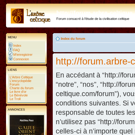
http://forum.arbre-celtiqu
Forum consacré à l'étude de la civilisation celtique
MENU
Index du forum
Index
FAQ
M’enregistrer
http://forum.arbre-
Connexion
LIENS
En accédant à “http://foru
L'Arbre Celtique
L'encyclopédie
“notre”, “nos”, “http://fo
Forum
Charte du forum
Le livre d'or
celtique.com/forum”), vo
Le Bénévole
Le Troll
conditions suivantes. Si 
ANNONCES
responsable de toutes les
n’utilisez pas “http://fo
celles-ci à n’importe que