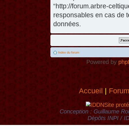
“http://forum.arbre-celti
responsables en cas de te
données.
Index du forum
Powered by
php
Accueil
|
Foru
Site proté
Conception : Guillaume Rou
Dèpôts INPI / 