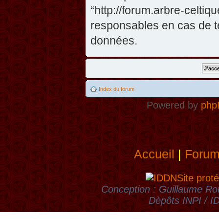
“http://forum.arbre-celti
responsables en cas de te
données.
Index du forum
Powered by
php
Accueil
|
Foru
Site proté
Conception : Guillaume Rou
Dèpôts INPI / 