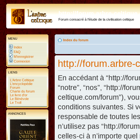
http://forum.arbre-celtiqu
Forum consacré à l'étude de la civilisation celtique
MENU
Index du forum
Index
FAQ
M’enregistrer
http://forum.arbre-
Connexion
LIENS
En accédant à “http://foru
L'Arbre Celtique
L'encyclopédie
“notre”, “nos”, “http://fo
Forum
Charte du forum
Le livre d'or
celtique.com/forum”), vo
Le Bénévole
Le Troll
conditions suivantes. Si 
ANNONCES
responsable de toutes les
n’utilisez pas “http://fo
celles-ci à n’importe que