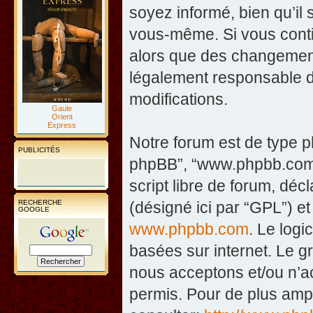
soyez informé, bien qu’il 
vous-même. Si vous contin
alors que des changement
légalement responsable d
modifications.
Gaule
Orient
Express
Notre forum est de type php
PUBLICITÉS
phpBB”, “www.phpbb.com”
script libre de forum, décl
RECHERCHE
(désigné ici par “GPL”) et
GOOGLE
www.phpbb.com
. Le logi
basées sur internet. Le 
nous acceptons et/ou n’
permis. Pour de plus amp