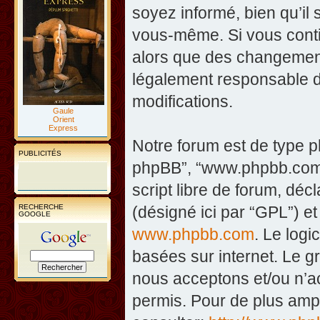
soyez informé, bien qu’il 
vous-même. Si vous contin
alors que des changement
légalement responsable d
modifications.
Gaule
Orient
Express
Notre forum est de type php
PUBLICITÉS
phpBB”, “www.phpbb.com”
script libre de forum, décl
RECHERCHE
(désigné ici par “GPL”) et
GOOGLE
www.phpbb.com
. Le logi
basées sur internet. Le 
nous acceptons et/ou n’
permis. Pour de plus amp