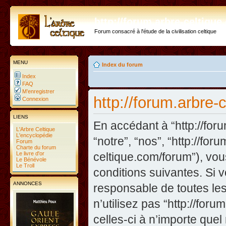
http://forum.arbre-celtiqu
Forum consacré à l'étude de la civilisation celtique
MENU
Index du forum
Index
FAQ
M’enregistrer
http://forum.arbre-
Connexion
LIENS
En accédant à “http://foru
L'Arbre Celtique
L'encyclopédie
“notre”, “nos”, “http://fo
Forum
Charte du forum
Le livre d'or
celtique.com/forum”), vo
Le Bénévole
Le Troll
conditions suivantes. Si 
ANNONCES
responsable de toutes les
n’utilisez pas “http://fo
celles-ci à n’importe que