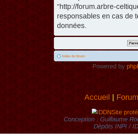
“http://forum.arbre-celti
responsables en cas de te
données.
Index du forum
Powered by
php
Accueil
|
Foru
Site proté
Conception : Guillaume Rou
Dèpôts INPI / 