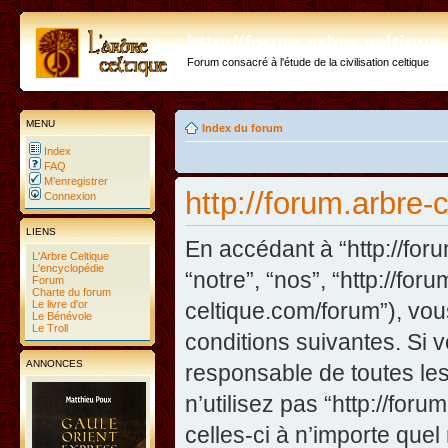
http://forum.arbre-celtiqu
Forum consacré à l'étude de la civilisation celtique
MENU
Index du forum
Index
FAQ
M’enregistrer
http://forum.arbre-
Connexion
LIENS
En accédant à “http://foru
L'Arbre Celtique
L'encyclopédie
“notre”, “nos”, “http://fo
Forum
Charte du forum
Le livre d'or
celtique.com/forum”), vo
Le Bénévole
Le Troll
conditions suivantes. Si 
ANNONCES
responsable de toutes les
n’utilisez pas “http://fo
celles-ci à n’importe que