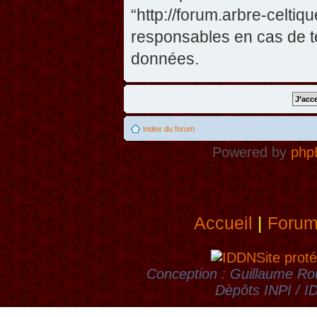
“http://forum.arbre-celti
responsables en cas de te
données.
Index du forum
Powered by
php
Accueil
|
Foru
Site proté
Conception : Guillaume Rou
Dèpôts INPI / 