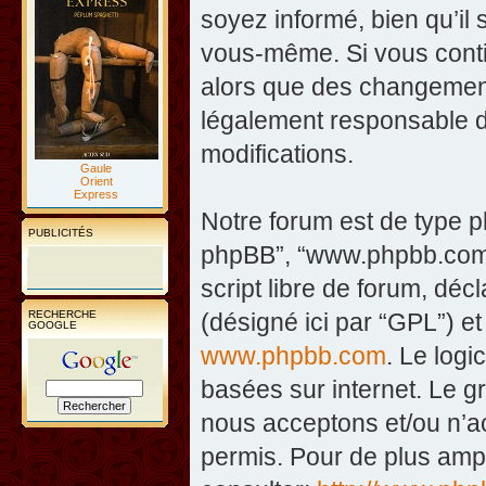
soyez informé, bien qu’il 
vous-même. Si vous contin
alors que des changement
légalement responsable d
modifications.
Gaule
Orient
Express
Notre forum est de type php
PUBLICITÉS
phpBB”, “www.phpbb.com”
script libre de forum, décl
RECHERCHE
(désigné ici par “GPL”) et
GOOGLE
www.phpbb.com
. Le logi
basées sur internet. Le 
nous acceptons et/ou n’
permis. Pour de plus amp