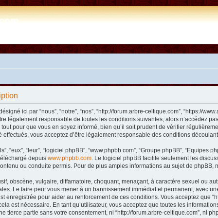
e.com
iption
désigné ici par “nous”, “notre”, “nos”, “http://forum.arbre-celtique.com”, “https://
tre légalement responsable de toutes les conditions suivantes, alors n’accédez pas 
tout pour que vous en soyez informé, bien qu’il soit prudent de vérifier régulièremen
 effectués, vous acceptez d’être légalement responsable des conditions découlant 
ls”, “eux”, “leur”, “logiciel phpBB”, “www.phpbb.com”, “Groupe phpBB”, “Equipes phpB
e téléchargé depuis
www.phpbb.com
. Le logiciel phpBB facilite seulement les disc
ntenu ou conduite permis. Pour de plus amples informations au sujet de phpBB, m
f, obscène, vulgaire, diffamatoire, choquant, menaçant, à caractère sexuel ou autre 
nales. Le faire peut vous mener à un bannissement immédiat et permanent, avec une n
t enregistrée pour aider au renforcement de ces conditions. Vous acceptez que “htt
ela est nécessaire. En tant qu’utilisateur, vous acceptez que toutes les informat
ne tierce partie sans votre consentement, ni “http://forum.arbre-celtique.com”, ni