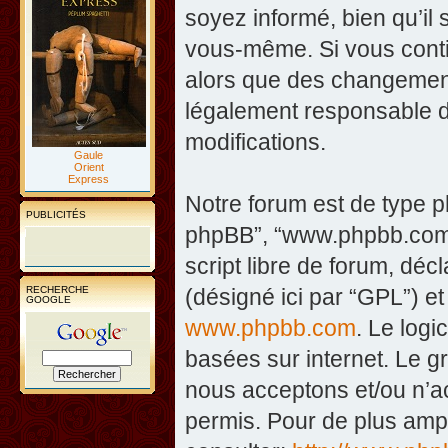
soyez informé, bien qu’il 
vous-même. Si vous contin
alors que des changement
légalement responsable d
modifications.
Gaule
Orient
Express
Notre forum est de type php
PUBLICITÉS
phpBB”, “www.phpbb.com”
script libre de forum, décl
RECHERCHE
(désigné ici par “GPL”) et
GOOGLE
www.phpbb.com
. Le logi
basées sur internet. Le 
nous acceptons et/ou n’
permis. Pour de plus amp