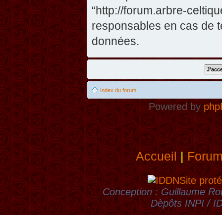
“http://forum.arbre-celti
responsables en cas de te
données.
Index du forum
Powered by
php
Accueil
|
Foru
Site proté
Conception : Guillaume Rou
Dèpôts INPI / 