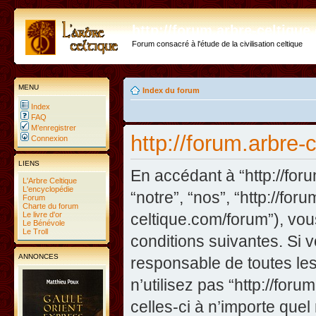
http://forum.arbre-celtiqu
Forum consacré à l'étude de la civilisation celtique
MENU
Index du forum
Index
FAQ
M’enregistrer
http://forum.arbre-
Connexion
LIENS
En accédant à “http://foru
L'Arbre Celtique
L'encyclopédie
“notre”, “nos”, “http://fo
Forum
Charte du forum
Le livre d'or
celtique.com/forum”), vo
Le Bénévole
Le Troll
conditions suivantes. Si 
ANNONCES
responsable de toutes les
n’utilisez pas “http://fo
celles-ci à n’importe que