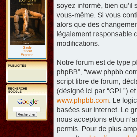
soyez informé, bien qu’il 
vous-même. Si vous contin
alors que des changement
légalement responsable d
modifications.
Gaule
Orient
Express
Notre forum est de type php
PUBLICITÉS
phpBB”, “www.phpbb.com”
script libre de forum, décl
RECHERCHE
(désigné ici par “GPL”) et
GOOGLE
www.phpbb.com
. Le logi
basées sur internet. Le 
nous acceptons et/ou n’
permis. Pour de plus amp