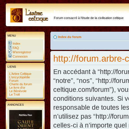
http://forum.arbre-celtiqu
Forum consacré à l'étude de la civilisation celtique
MENU
Index du forum
Index
FAQ
M’enregistrer
http://forum.arbre-
Connexion
LIENS
En accédant à “http://foru
L'Arbre Celtique
L'encyclopédie
“notre”, “nos”, “http://fo
Forum
Charte du forum
Le livre d'or
celtique.com/forum”), vo
Le Bénévole
Le Troll
conditions suivantes. Si 
ANNONCES
responsable de toutes les
n’utilisez pas “http://fo
celles-ci à n’importe que