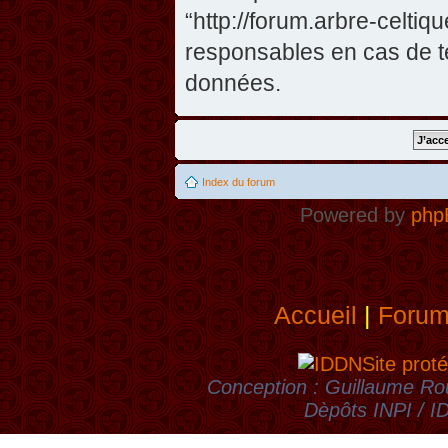
“http://forum.arbre-celti
responsables en cas de te
données.
Index du forum
Powered by
php
Accueil
|
Foru
Site proté
Conception : Guillaume Rou
Dèpôts INPI / 