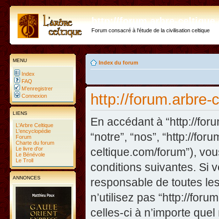
http://forum.arbre-celtiqu
Forum consacré à l'étude de la civilisation celtique
MENU
Index du forum
Index
FAQ
M’enregistrer
http://forum.arbre-
Connexion
LIENS
En accédant à “http://foru
L'Arbre Celtique
L'encyclopédie
“notre”, “nos”, “http://fo
Forum
Charte du forum
Le livre d'or
celtique.com/forum”), vo
Le Bénévole
Le Troll
conditions suivantes. Si 
ANNONCES
responsable de toutes les
n’utilisez pas “http://fo
celles-ci à n’importe que