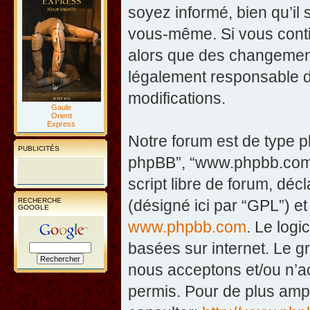
soyez informé, bien qu’il 
vous-même. Si vous contin
alors que des changement
légalement responsable d
modifications.
Gaule
Orient
Express
Notre forum est de type php
PUBLICITÉS
phpBB”, “www.phpbb.com”
script libre de forum, décl
RECHERCHE
(désigné ici par “GPL”) et
GOOGLE
www.phpbb.com
. Le logi
basées sur internet. Le 
nous acceptons et/ou n’
permis. Pour de plus amp