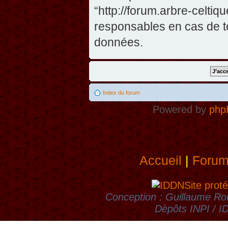
“http://forum.arbre-celti
responsables en cas de te
données.
Index du forum
Powered by
php
Accueil
|
Foru
Site proté
Conception : Guillaume Rou
Dèpôts INPI / 