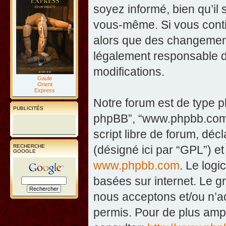
soyez informé, bien qu’il 
vous-même. Si vous contin
alors que des changement
légalement responsable d
modifications.
Gaule
Orient
Express
Notre forum est de type php
PUBLICITÉS
phpBB”, “www.phpbb.com”
script libre de forum, décl
RECHERCHE
(désigné ici par “GPL”) et
GOOGLE
www.phpbb.com
. Le logi
basées sur internet. Le 
nous acceptons et/ou n’
permis. Pour de plus amp