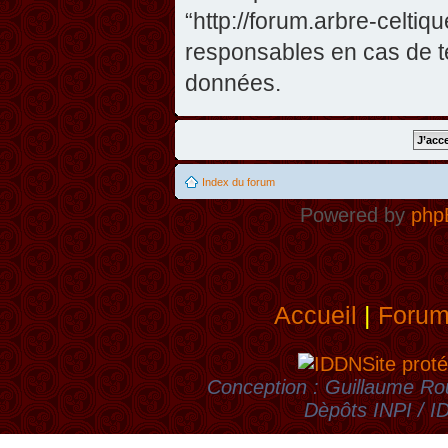
“http://forum.arbre-celti
responsables en cas de te
données.
Index du forum
Powered by
php
Accueil
|
Foru
Site proté
Conception : Guillaume Rou
Dèpôts INPI / 