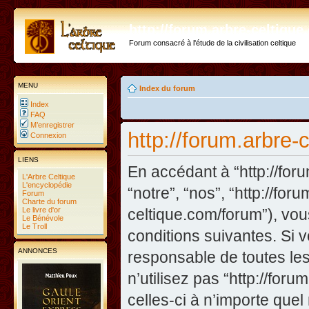
http://forum.arbre-celtiqu
Forum consacré à l'étude de la civilisation celtique
MENU
Index du forum
Index
FAQ
M’enregistrer
http://forum.arbre-
Connexion
LIENS
En accédant à “http://foru
L'Arbre Celtique
L'encyclopédie
“notre”, “nos”, “http://fo
Forum
Charte du forum
Le livre d'or
celtique.com/forum”), vo
Le Bénévole
Le Troll
conditions suivantes. Si 
ANNONCES
responsable de toutes les
n’utilisez pas “http://fo
celles-ci à n’importe que