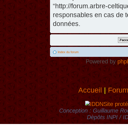
“http://forum.arbre-celti
responsables en cas de te
données.
Index du forum
Powered by
php
Accueil
|
Foru
Site proté
Conception : Guillaume Rou
Dèpôts INPI / 