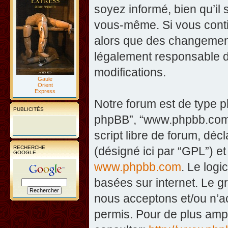
soyez informé, bien qu’il 
vous-même. Si vous contin
alors que des changement
légalement responsable d
modifications.
Gaule
Orient
Express
Notre forum est de type php
PUBLICITÉS
phpBB”, “www.phpbb.com”
script libre de forum, décl
RECHERCHE
(désigné ici par “GPL”) et
GOOGLE
www.phpbb.com
. Le logi
basées sur internet. Le 
nous acceptons et/ou n’
permis. Pour de plus amp