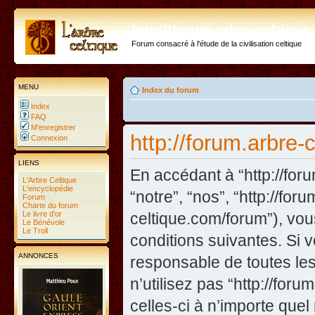
http://forum.arbre-celtiqu
Forum consacré à l'étude de la civilisation celtique
MENU
Index du forum
Index
FAQ
M’enregistrer
http://forum.arbre-
Connexion
LIENS
En accédant à “http://foru
L'Arbre Celtique
L'encyclopédie
“notre”, “nos”, “http://fo
Forum
Charte du forum
Le livre d'or
celtique.com/forum”), vo
Le Bénévole
Le Troll
conditions suivantes. Si 
ANNONCES
responsable de toutes les
n’utilisez pas “http://fo
celles-ci à n’importe que