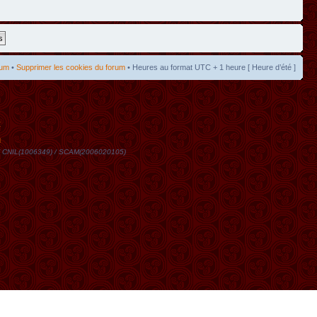
rum
•
Supprimer les cookies du forum
• Heures au format UTC + 1 heure [ Heure d’été ]
t
DN / CNIL(1006349) / SCAM(2006020105)