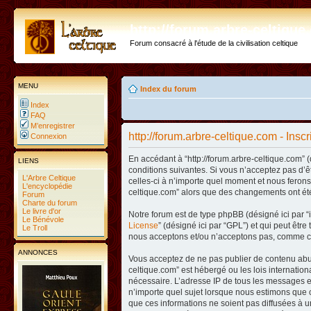
http://forum.arbre-celtiqu
Forum consacré à l'étude de la civilisation celtique
MENU
Index du forum
Index
FAQ
M’enregistrer
http://forum.arbre-celtique.com - Inscr
Connexion
En accédant à “http://forum.arbre-celtique.com” (
LIENS
conditions suivantes. Si vous n’acceptez pas d’ê
L'Arbre Celtique
celles-ci à n’importe quel moment et nous ferons 
L'encyclopédie
celtique.com” alors que des changements ont été
Forum
Charte du forum
Le livre d'or
Notre forum est de type phpBB (désigné ici par “i
Le Bénévole
License
” (désigné ici par “GPL”) et qui peut êtr
Le Troll
nous acceptons et/ou n’acceptons pas, comme co
ANNONCES
Vous acceptez de ne pas publier de contenu abusi
celtique.com” est hébergé ou les lois internatio
nécessaire. L’adresse IP de tous les messages es
n’importe quel sujet lorsque nous estimons que c
que ces informations ne soient pas diffusées à u