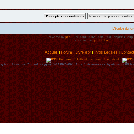
L’équipe du fo
Powered by
phpBB
© 2000, 2002, 2005, 2007 phpBB Group
Traduction par:
phpBB.biz
Accueil
|
Forum
|
Livre d'or
|
Infos Lègales
|
Contac
Site protégé. Utilisation soumise à autorisation
eption : Guillaume Roussel - Copyright © 1999/2009 - Tous droits rèservès - Dèpôts INPI / ID