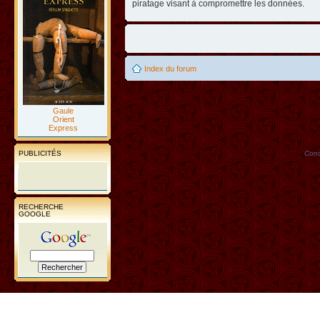
piratage visant à compromettre les données.
Index du forum
Gaule
Orient
Express
PUBLICITÉS
Conc
RECHERCHE
GOOGLE