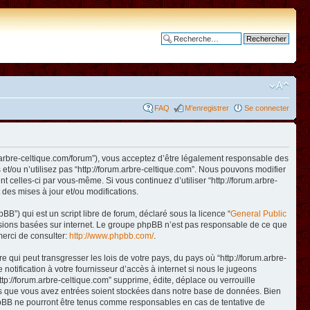
Recherche avancée
FAQ
M’enregistrer
Se connecter
www.arbre-celtique.com/forum”), vous acceptez d’être légalement responsable des
et/ou n’utilisez pas “http://forum.arbre-celtique.com”. Nous pouvons modifier
t celles-ci par vous-même. Si vous continuez d’utiliser “http://forum.arbre-
des mises à jour et/ou modifications.
B”) qui est un script libre de forum, déclaré sous la licence “
General Public
ussions basées sur internet. Le groupe phpBB n’est pas responsable de ce que
erci de consulter:
http://www.phpbb.com/
.
qui peut transgresser les lois de votre pays, du pays où “http://forum.arbre-
otification à votre fournisseur d’accès à internet si nous le jugeons
p://forum.arbre-celtique.com” supprime, édite, déplace ou verrouille
ions que vous avez entrées soient stockées dans notre base de données. Bien
 phpBB ne pourront être tenus comme responsables en cas de tentative de