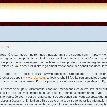
e.com
iption
désigné ici par “nous”, “notre”, “nos”, “http://forum.arbre-celtique.com”, “https://
tre légalement responsable de toutes les conditions suivantes, alors n’accédez pas 
tout pour que vous en soyez informé, bien qu’il soit prudent de vérifier régulièremen
 effectués, vous acceptez d’être légalement responsable des conditions découlant 
ls”, “eux”, “leur”, “logiciel phpBB”, “www.phpbb.com”, “Groupe phpBB”, “Equipes phpB
e téléchargé depuis
www.phpbb.com
. Le logiciel phpBB facilite seulement les disc
ntenu ou conduite permis. Pour de plus amples informations au sujet de phpBB, m
f, obscène, vulgaire, diffamatoire, choquant, menaçant, à caractère sexuel ou autre 
nales. Le faire peut vous mener à un bannissement immédiat et permanent, avec une n
t enregistrée pour aider au renforcement de ces conditions. Vous acceptez que “htt
ela est nécessaire. En tant qu’utilisateur, vous acceptez que toutes les informat
ne tierce partie sans votre consentement, ni “http://forum.arbre-celtique.com”, ni