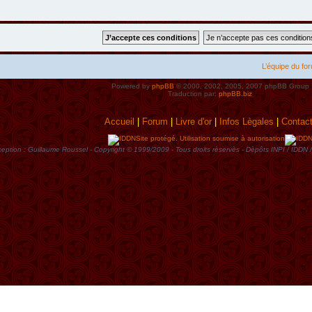
L’équipe du fo
Powered by
phpBB
© 2000, 2002, 2005, 2007 phpBB Group
Traduction par:
phpBB.biz
Accueil
|
Forum
|
Livre d'or
|
Infos Lègales
|
Contac
Site protégé. Utilisation soumise à autorisation
eption : Guillaume Roussel - Copyright © 1999/2009 - Tous droits rèservès - Dèpôts INPI / ID