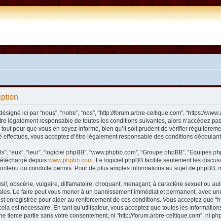
e.com
iption
désigné ici par “nous”, “notre”, “nos”, “http://forum.arbre-celtique.com”, “https://
tre légalement responsable de toutes les conditions suivantes, alors n’accédez pas 
tout pour que vous en soyez informé, bien qu’il soit prudent de vérifier régulièremen
 effectués, vous acceptez d’être légalement responsable des conditions découlant 
ls”, “eux”, “leur”, “logiciel phpBB”, “www.phpbb.com”, “Groupe phpBB”, “Equipes phpB
e téléchargé depuis
www.phpbb.com
. Le logiciel phpBB facilite seulement les disc
ntenu ou conduite permis. Pour de plus amples informations au sujet de phpBB, m
f, obscène, vulgaire, diffamatoire, choquant, menaçant, à caractère sexuel ou autre 
nales. Le faire peut vous mener à un bannissement immédiat et permanent, avec une n
t enregistrée pour aider au renforcement de ces conditions. Vous acceptez que “htt
ela est nécessaire. En tant qu’utilisateur, vous acceptez que toutes les informat
ne tierce partie sans votre consentement, ni “http://forum.arbre-celtique.com”, ni