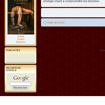
piratage visant à compromettre les données.
Index du forum
Gaule
Orient
Express
PUBLICITÉS
Conc
RECHERCHE
GOOGLE