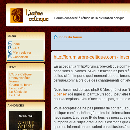
http://forum.arbre-celtiqu
Forum consacré à l'étude de la civilisation celtique
MENU
Index du forum
Index
FAQ
M’enregistrer
http://forum.arbre-celtique.com - Inscr
Connexion
En accédant à “http://forum.arbre-celtique.com” (
LIENS
conditions suivantes. Si vous n’acceptez pas d’ê
L'Arbre Celtique
celles-ci à n’importe quel moment et nous ferons 
L'encyclopédie
celtique.com” alors que des changements ont été
Forum
Charte du forum
Le livre d'or
Notre forum est de type phpBB (désigné ici par “i
Le Bénévole
License
” (désigné ici par “GPL”) et qui peut êtr
Le Troll
nous acceptons et/ou n’acceptons pas, comme co
ANNONCES
Vous acceptez de ne pas publier de contenu abusi
celtique.com” est hébergé ou les lois internatio
nécessaire. L’adresse IP de tous les messages es
n’importe quel sujet lorsque nous estimons que c
que ces informations ne soient pas diffusées à u