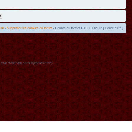
rum
•
Supprimer les cookies du forum
• Heures au format UTC + 1 heure [ Heure d’été ]
t
DN / CNIL(1006349) / SCAM(2006020105)