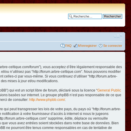
Recherche avancée
FAQ
M’enregistrer
Se connecter
www.arbre-celtique.com/forum”), vous acceptez d’être légalement responsable des
et/ou n’utilisez pas “http://forum.arbre-celtique.com”. Nous pouvons modifier
t celles-ci par vous-même. Si vous continuez d’utiliser “http://forum.arbre-
des mises à jour et/ou modifications.
B”) qui est un script libre de forum, déclaré sous la licence “
General Public
ussions basées sur internet. Le groupe phpBB n’est pas responsable de ce que
erci de consulter:
http://www.phpbb.com/
.
qui peut transgresser les lois de votre pays, du pays où “http://forum.arbre-
otification à votre fournisseur d’accès à internet si nous le jugeons
p://forum.arbre-celtique.com” supprime, édite, déplace ou verrouille
ions que vous avez entrées soient stockées dans notre base de données. Bien
 phpBB ne pourront être tenus comme responsables en cas de tentative de