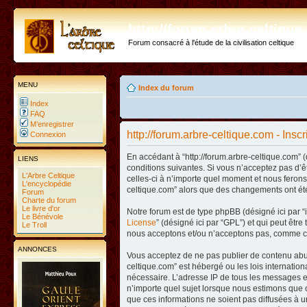
http://forum.arbre-celtiqu
Forum consacré à l'étude de la civilisation celtique
MENU
Index du forum
Index
FAQ
M’enregistrer
http://forum.arbre-celtique.com - Inscr
Connexion
En accédant à “http://forum.arbre-celtique.com” (
LIENS
conditions suivantes. Si vous n’acceptez pas d’ê
L'Arbre Celtique
celles-ci à n’importe quel moment et nous ferons 
L'encyclopédie
celtique.com” alors que des changements ont été
Forum
Charte du forum
Le livre d'or
Notre forum est de type phpBB (désigné ici par “i
Le Bénévole
License
” (désigné ici par “GPL”) et qui peut êtr
Le Troll
nous acceptons et/ou n’acceptons pas, comme co
ANNONCES
Vous acceptez de ne pas publier de contenu abusi
celtique.com” est hébergé ou les lois internatio
nécessaire. L’adresse IP de tous les messages es
n’importe quel sujet lorsque nous estimons que c
que ces informations ne soient pas diffusées à u