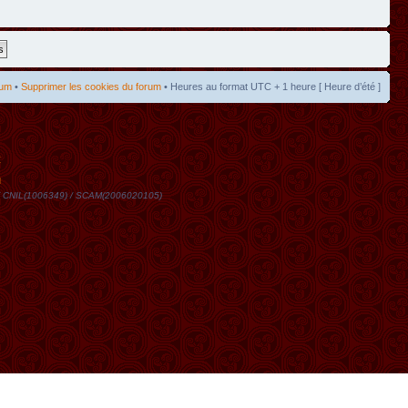
rum
•
Supprimer les cookies du forum
• Heures au format UTC + 1 heure [ Heure d’été ]
t
DN / CNIL(1006349) / SCAM(2006020105)