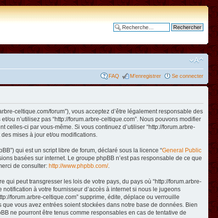
Recherche avancée
FAQ
M’enregistrer
Se connecter
www.arbre-celtique.com/forum”), vous acceptez d’être légalement responsable des
et/ou n’utilisez pas “http://forum.arbre-celtique.com”. Nous pouvons modifier
t celles-ci par vous-même. Si vous continuez d’utiliser “http://forum.arbre-
des mises à jour et/ou modifications.
B”) qui est un script libre de forum, déclaré sous la licence “
General Public
ussions basées sur internet. Le groupe phpBB n’est pas responsable de ce que
erci de consulter:
http://www.phpbb.com/
.
qui peut transgresser les lois de votre pays, du pays où “http://forum.arbre-
otification à votre fournisseur d’accès à internet si nous le jugeons
p://forum.arbre-celtique.com” supprime, édite, déplace ou verrouille
ions que vous avez entrées soient stockées dans notre base de données. Bien
 phpBB ne pourront être tenus comme responsables en cas de tentative de