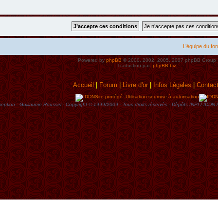
L’équipe du fo
Powered by
phpBB
© 2000, 2002, 2005, 2007 phpBB Group
Traduction par:
phpBB.biz
Accueil
|
Forum
|
Livre d'or
|
Infos Lègales
|
Contac
Site protégé. Utilisation soumise à autorisation
eption : Guillaume Roussel - Copyright © 1999/2009 - Tous droits rèservès - Dèpôts INPI / ID