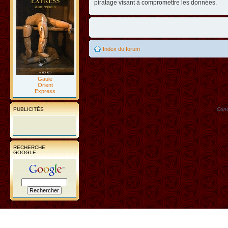
piratage visant à compromettre les données.
Index du forum
Gaule
Orient
Express
PUBLICITÉS
Conc
RECHERCHE
GOOGLE