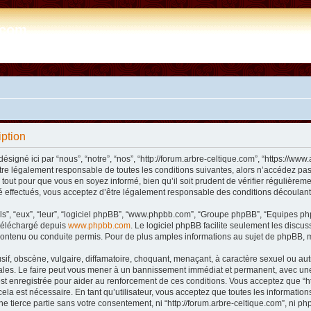
e.com
iption
désigné ici par “nous”, “notre”, “nos”, “http://forum.arbre-celtique.com”, “https://
tre légalement responsable de toutes les conditions suivantes, alors n’accédez pas 
tout pour que vous en soyez informé, bien qu’il soit prudent de vérifier régulièremen
 effectués, vous acceptez d’être légalement responsable des conditions découlant 
ls”, “eux”, “leur”, “logiciel phpBB”, “www.phpbb.com”, “Groupe phpBB”, “Equipes phpB
e téléchargé depuis
www.phpbb.com
. Le logiciel phpBB facilite seulement les disc
ntenu ou conduite permis. Pour de plus amples informations au sujet de phpBB, m
f, obscène, vulgaire, diffamatoire, choquant, menaçant, à caractère sexuel ou autre 
nales. Le faire peut vous mener à un bannissement immédiat et permanent, avec une n
t enregistrée pour aider au renforcement de ces conditions. Vous acceptez que “htt
ela est nécessaire. En tant qu’utilisateur, vous acceptez que toutes les informat
ne tierce partie sans votre consentement, ni “http://forum.arbre-celtique.com”, ni