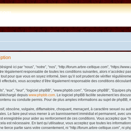
e.com
iption
désigné ici par “nous”, “notre”, “nos”, “http://forum.arbre-celtique.com”, “https://
tre légalement responsable de toutes les conditions suivantes, alors n’accédez pas 
tout pour que vous en soyez informé, bien qu’il soit prudent de vérifier régulièremen
 effectués, vous acceptez d’être légalement responsable des conditions découlant 
ls”, “eux”, “leur”, “logiciel phpBB”, “www.phpbb.com”, “Groupe phpBB”, “Equipes phpB
e téléchargé depuis
www.phpbb.com
. Le logiciel phpBB facilite seulement les disc
ntenu ou conduite permis. Pour de plus amples informations au sujet de phpBB, m
f, obscène, vulgaire, diffamatoire, choquant, menaçant, à caractère sexuel ou autre 
nales. Le faire peut vous mener à un bannissement immédiat et permanent, avec une n
t enregistrée pour aider au renforcement de ces conditions. Vous acceptez que “htt
ela est nécessaire. En tant qu’utilisateur, vous acceptez que toutes les informat
ne tierce partie sans votre consentement, ni “http://forum.arbre-celtique.com”, ni