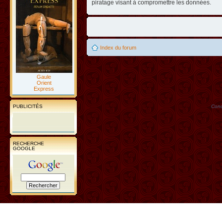
piratage visant à compromettre les données.
Index du forum
Gaule
Orient
Express
PUBLICITÉS
Conc
RECHERCHE
GOOGLE