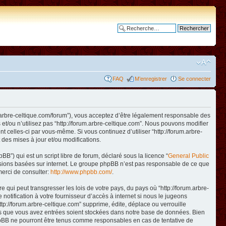
Recherche avancée
FAQ
M’enregistrer
Se connecter
www.arbre-celtique.com/forum”), vous acceptez d’être légalement responsable des
et/ou n’utilisez pas “http://forum.arbre-celtique.com”. Nous pouvons modifier
t celles-ci par vous-même. Si vous continuez d’utiliser “http://forum.arbre-
des mises à jour et/ou modifications.
B”) qui est un script libre de forum, déclaré sous la licence “
General Public
ussions basées sur internet. Le groupe phpBB n’est pas responsable de ce que
erci de consulter:
http://www.phpbb.com/
.
qui peut transgresser les lois de votre pays, du pays où “http://forum.arbre-
otification à votre fournisseur d’accès à internet si nous le jugeons
p://forum.arbre-celtique.com” supprime, édite, déplace ou verrouille
ions que vous avez entrées soient stockées dans notre base de données. Bien
 phpBB ne pourront être tenus comme responsables en cas de tentative de