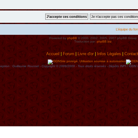
L’équipe du fo
Powered by
phpBB
© 2000, 2002, 2005, 2007 phpBB Group
Traduction par:
phpBB.biz
Accueil
|
Forum
|
Livre d'or
|
Infos Lègales
|
Contac
Site protégé. Utilisation soumise à autorisation
eption : Guillaume Roussel - Copyright © 1999/2009 - Tous droits rèservès - Dèpôts INPI / ID