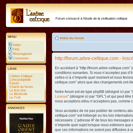
http://forum.arbre-celtiqu
Forum consacré à l'étude de la civilisation celtique
MENU
Index du forum
Index
FAQ
M’enregistrer
http://forum.arbre-celtique.com - Inscr
Connexion
En accédant à “http://forum.arbre-celtique.com” (
LIENS
conditions suivantes. Si vous n’acceptez pas d’ê
L'Arbre Celtique
celles-ci à n’importe quel moment et nous ferons 
L'encyclopédie
celtique.com” alors que des changements ont été
Forum
Charte du forum
Le livre d'or
Notre forum est de type phpBB (désigné ici par “i
Le Bénévole
License
” (désigné ici par “GPL”) et qui peut êtr
Le Troll
nous acceptons et/ou n’acceptons pas, comme co
ANNONCES
Vous acceptez de ne pas publier de contenu abusi
celtique.com” est hébergé ou les lois internatio
nécessaire. L’adresse IP de tous les messages es
n’importe quel sujet lorsque nous estimons que c
que ces informations ne soient pas diffusées à u