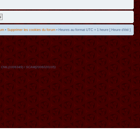
rum
•
Supprimer les cookies du forum
• Heures au format UTC + 1 heure [ Heure d’été ]
t
DN / CNIL(1006349) / SCAM(2006020105)