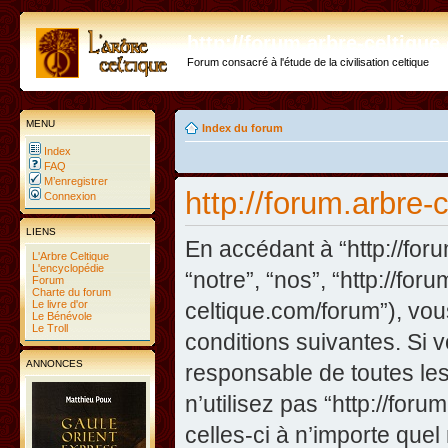
http://forum.arbre-celtiqu
Forum consacré à l'étude de la civilisation celtique
MENU
Index du forum
Index
FAQ
M’enregistrer
http://forum.arbre-
Connexion
LIENS
En accédant à “http://foru
L'Arbre Celtique
L'encyclopédie
“notre”, “nos”, “http://fo
Forum
Charte du forum
Le livre d'or
celtique.com/forum”), vo
Le Bénévole
Le Troll
conditions suivantes. Si 
ANNONCES
responsable de toutes les
n’utilisez pas “http://fo
celles-ci à n’importe que