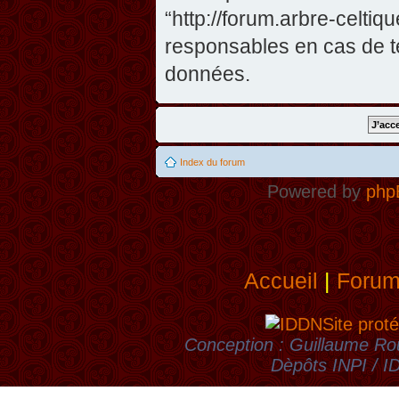
“http://forum.arbre-celti
responsables en cas de te
données.
Index du forum
Powered by
php
Accueil
|
Foru
Site proté
Conception : Guillaume Rou
Dèpôts INPI / 