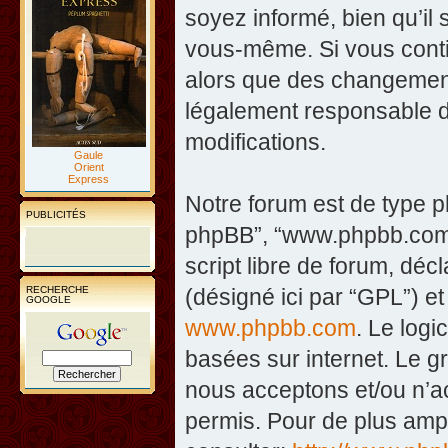
soyez informé, bien qu’il 
vous-même. Si vous contin
alors que des changement
légalement responsable d
modifications.
Gaule
Orient
Express
Notre forum est de type php
PUBLICITÉS
phpBB”, “www.phpbb.com”
script libre de forum, décl
RECHERCHE
(désigné ici par “GPL”) et
GOOGLE
www.phpbb.com
. Le logi
basées sur internet. Le 
nous acceptons et/ou n’
permis. Pour de plus amp