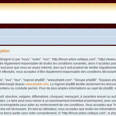
e.com
iption
désigné ici par “nous”, “notre”, “nos”, “http://forum.arbre-celtique.com”, “https://
tre légalement responsable de toutes les conditions suivantes, alors n’accédez pas 
tout pour que vous en soyez informé, bien qu’il soit prudent de vérifier régulièremen
 effectués, vous acceptez d’être légalement responsable des conditions découlant 
ls”, “eux”, “leur”, “logiciel phpBB”, “www.phpbb.com”, “Groupe phpBB”, “Equipes phpB
e téléchargé depuis
www.phpbb.com
. Le logiciel phpBB facilite seulement les disc
ntenu ou conduite permis. Pour de plus amples informations au sujet de phpBB, m
f, obscène, vulgaire, diffamatoire, choquant, menaçant, à caractère sexuel ou autre 
nales. Le faire peut vous mener à un bannissement immédiat et permanent, avec une n
t enregistrée pour aider au renforcement de ces conditions. Vous acceptez que “htt
ela est nécessaire. En tant qu’utilisateur, vous acceptez que toutes les informat
ne tierce partie sans votre consentement, ni “http://forum.arbre-celtique.com”, ni