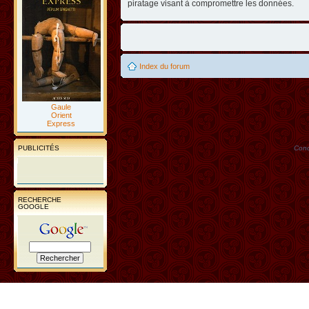
piratage visant à compromettre les données.
Index du forum
Gaule
Orient
Express
PUBLICITÉS
Conc
RECHERCHE
GOOGLE