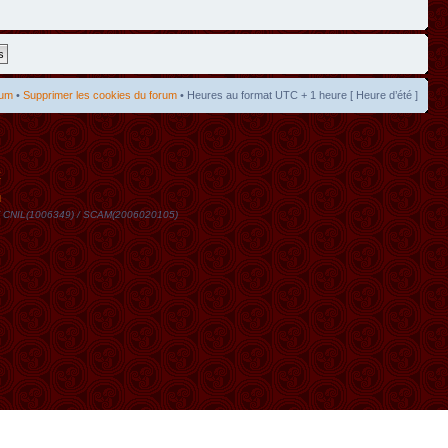
rum
•
Supprimer les cookies du forum
• Heures au format UTC + 1 heure [ Heure d’été ]
t
DN / CNIL(1006349) / SCAM(2006020105)