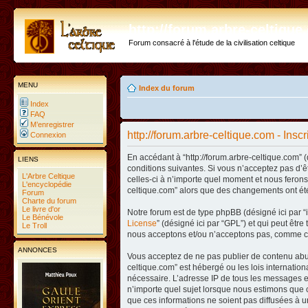
http://forum.arbre-celtiqu
Forum consacré à l'étude de la civilisation celtique
MENU
Index du forum
Index
FAQ
M’enregistrer
http://forum.arbre-celtique.com - Inscr
Connexion
En accédant à “http://forum.arbre-celtique.com” (
LIENS
conditions suivantes. Si vous n’acceptez pas d’ê
L'Arbre Celtique
celles-ci à n’importe quel moment et nous ferons 
L'encyclopédie
celtique.com” alors que des changements ont été
Forum
Charte du forum
Le livre d'or
Notre forum est de type phpBB (désigné ici par “i
Le Bénévole
License
” (désigné ici par “GPL”) et qui peut êtr
Le Troll
nous acceptons et/ou n’acceptons pas, comme co
ANNONCES
Vous acceptez de ne pas publier de contenu abusi
celtique.com” est hébergé ou les lois internatio
nécessaire. L’adresse IP de tous les messages es
n’importe quel sujet lorsque nous estimons que c
que ces informations ne soient pas diffusées à u