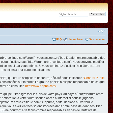
Recherche avancée
FAQ
M’enregistrer
Se connecter
www.arbre-celtique.com/forum”), vous acceptez d’être légalement responsable des
et/ou n’utilisez pas “http://forum.arbre-celtique.com”. Nous pouvons modifier
t celles-ci par vous-même. Si vous continuez d’utiliser “http://forum.arbre-
des mises à jour et/ou modifications.
B”) qui est un script libre de forum, déclaré sous la licence “
General Public
ussions basées sur internet. Le groupe phpBB n’est pas responsable de ce que
erci de consulter:
http://www.phpbb.com/
.
qui peut transgresser les lois de votre pays, du pays où “http://forum.arbre-
otification à votre fournisseur d’accès à internet si nous le jugeons
p://forum.arbre-celtique.com” supprime, édite, déplace ou verrouille
ions que vous avez entrées soient stockées dans notre base de données. Bien
 phpBB ne pourront être tenus comme responsables en cas de tentative de