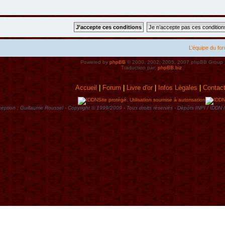
L’équipe du fo
Powered by
phpBB
© 2000, 2002, 2005, 2007 phpBB Group
Traduction par:
phpBB.biz
Accueil
|
Forum
|
Livre d'or
|
Infos Lègales
|
Contac
Site protégé. Utilisation soumise à autorisation
eption : Guillaume Roussel - Copyright © 1999/2009 - Tous droits rèservès - Dèpôts INPI / ID