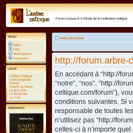
http://forum.arbre-celtiqu
Forum consacré à l'étude de la civilisation celtique
MENU
Index du forum
Index
FAQ
M’enregistrer
http://forum.arbre-
Connexion
LIENS
En accédant à “http://foru
L'Arbre Celtique
L'encyclopédie
“notre”, “nos”, “http://fo
Forum
Charte du forum
Le livre d'or
celtique.com/forum”), vo
Le Bénévole
Le Troll
conditions suivantes. Si 
ANNONCES
responsable de toutes les
n’utilisez pas “http://fo
celles-ci à n’importe que