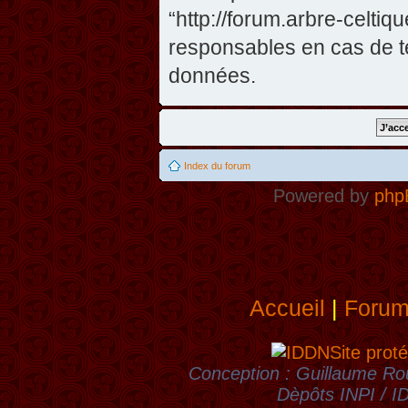
“http://forum.arbre-celti
responsables en cas de te
données.
Index du forum
Powered by
php
Accueil
|
Foru
Site proté
Conception : Guillaume Rou
Dèpôts INPI / 