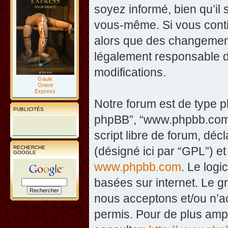
soyez informé, bien qu’il 
vous-même. Si vous contin
alors que des changement
légalement responsable d
modifications.
Gaule
Orient
Express
Notre forum est de type php
PUBLICITÉS
phpBB”, “www.phpbb.com”
script libre de forum, décl
RECHERCHE
(désigné ici par “GPL”) et
GOOGLE
www.phpbb.com
. Le logi
basées sur internet. Le 
nous acceptons et/ou n’
permis. Pour de plus amp